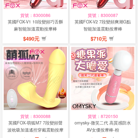
貨號：8300086
貨號：8300087
英國FOX-V1 10段變頻巧舌酥
英國FOX-V2 7段變頻爽潮G點
麻智能加溫震動按摩棒
智能加溫震動按摩棒
$490元
$710元
貨號：8300088
貨號：8720150
英國FOX-萌狐M7 7段變頻聲
omysky-微笑二代 高質感防水
波吮吸加溫遙控穿戴震動按摩
AV女優按摩棒-粉
棒...