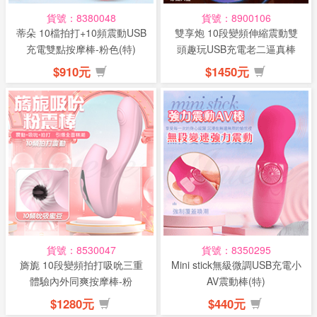
貨號：8380048
貨號：8900106
蒂朵 10檔拍打+10頻震動USB
雙享炮 10段變頻伸縮震動雙
充電雙點按摩棒-粉色(特)
頭趣玩USB充電老二逼真棒
(特)
$910元
$1450元
貨號：8530047
貨號：8350295
旖旎 10段變頻拍打吸吮三重
Mini stick無級微調USB充電小
體驗內外同爽按摩棒-粉
AV震動棒(特)
$1280元
$440元