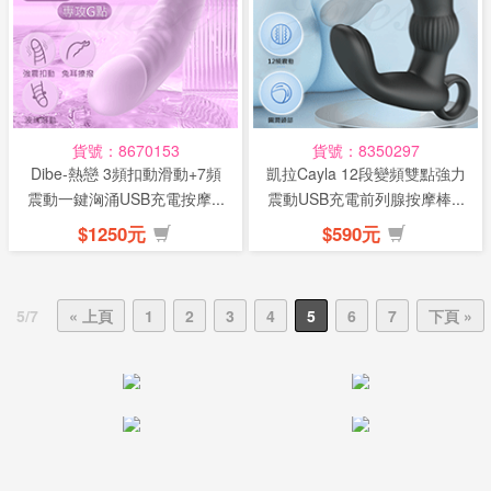
貨號：8670153
貨號：8350297
Dibe-熱戀 3頻扣動滑動+7頻
凱拉Cayla 12段變頻雙點強力
震動一鍵洶涌USB充電按摩...
震動USB充電前列腺按摩棒...
$1250元
$590元
5/7
« 上頁
1
2
3
4
5
6
7
下頁 »