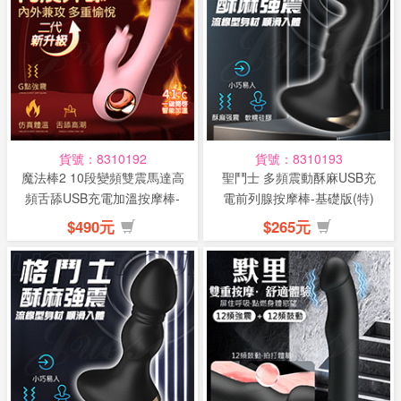
話
或
簡
訊
批
貨號：8310192
貨號：8310193
發
魔法棒2 10段變頻雙震馬達高
聖鬥士 多頻震動酥麻USB充
說
頻舌舔USB充電加溫按摩棒-
電前列腺按摩棒-基礎版(特)
明
櫻...
$490元
$265元