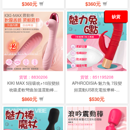
$360元
$360元
缺貨
貨號：8830206
貨號：851195208
KIKI MAX 5段吸吮+10段變頻
APHRODISIA-魅力兔 7段變
吮吸柔軟彎曲加溫震動棒...
頻震動USB充電按摩棒-...
$860元
$530元