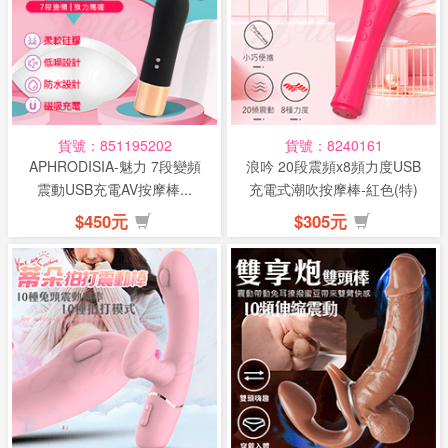
貨號：851195202
貨號：8240161
APHRODISIA-魅力 7段變頻
浪吟 20段震頻x8頻力度USB
震動USB充電AV按摩棒...
充電式潮吹按摩棒-紅色(特)
$450元
$305元