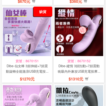
$670元
$360元
缺貨
貨號：8670151
貨號：8670152
Dibe-仙女棒 3頻伸縮+7頻震
Dibe-縱情 3頻扣動+7頻震動
動旋轉全能激浪USB充電按...
吮吸內外兼攻USB充電按摩...
$1270元
$1310元