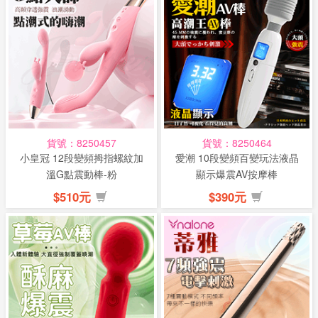
貨號：8250457
貨號：8250464
小皇冠 12段變頻拇指螺紋加
愛潮 10段變頻百變玩法液晶
溫G點震動棒-粉
顯示爆震AV按摩棒
$510元
$390元