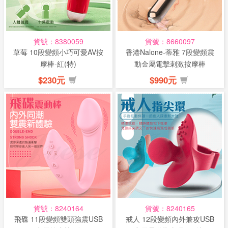
貨號：8380059
貨號：8660097
草莓 10段變頻小巧可愛AV按
香港Nalone-蒂雅 7段變頻震
摩棒-紅(特)
動金屬電擊刺激按摩棒
$230元
$990元
貨號：8240164
貨號：8240165
飛碟 11段變頻雙頭強震USB
戒人 12段變頻內外兼攻USB