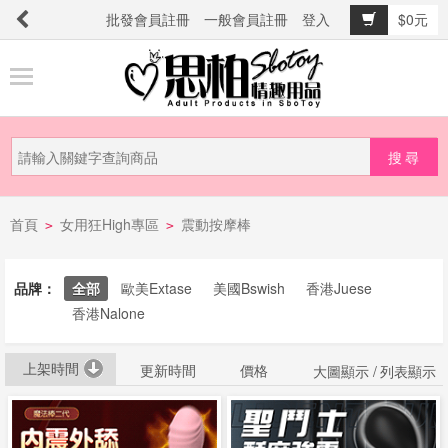
批發會員註冊
一般會員註冊
登入
$0元
商
品
分
類
新
首頁
女用狂High專區
震動按摩棒
品
>
>
上
市
品牌：
全部
歐美Extase
美國Bswish
香港Juese
香港Nalone
提
上架時間
防
更新時間
價格
大圖顯示 /
列表顯示
詐
騙
電