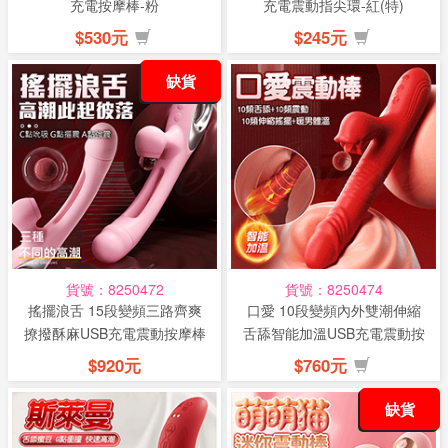
充電按摩棒-粉
充電震動指尖環-紅(特)
$530元
$245元
缺貨
貨號：8250472
貨號：8250474
搖擺浪舌 15段變頻三路齊爽
口愛 10段變頻內外雙潮伸縮
撩撥酥麻USB充電震動按摩棒
舌舔智能加溫USB充電震動按
摩棒
$920元
$760元
缺貨