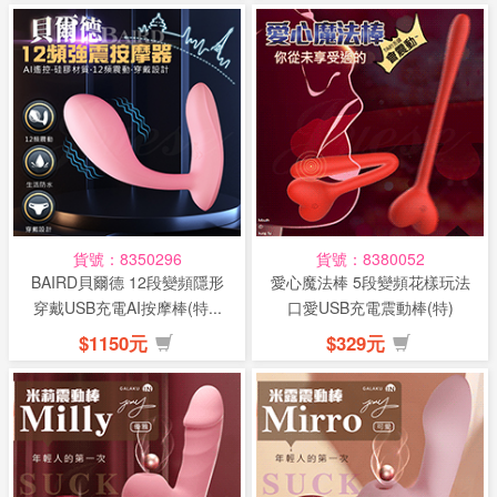
貨號：8350296
貨號：8380052
BAIRD貝爾德 12段變頻隱形
愛心魔法棒 5段變頻花樣玩法
穿戴USB充電AI按摩棒(特...
口愛USB充電震動棒(特)
$1150元
$329元