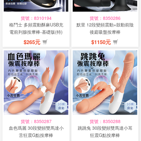
貨號：8310194
貨號：8350286
格鬥士 多頻震動酥麻USB充
默里 12段變頻震動+鼓動前陰
電前列腺按摩棒-基礎版(特)
後庭吸盤按摩棒
$265元
$1150元
貨號：8350287
貨號：8350288
血色瑪麗 30段變頻雙馬達小
跳跳兔 30段變頻雙馬達小耳
舌狂震G點按摩棒
狂震G點按摩棒