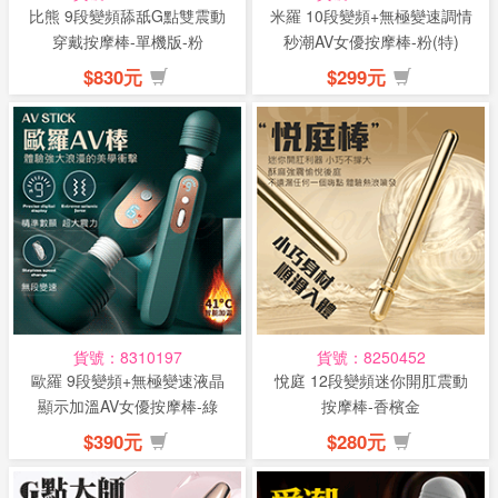
比熊 9段變頻舔舐G點雙震動
米羅 10段變頻+無極變速調情
穿戴按摩棒-單機版-粉
秒潮AV女優按摩棒-粉(特)
$830元
$299元
貨號：8310197
貨號：8250452
歐羅 9段變頻+無極變速液晶
悅庭 12段變頻迷你開肛震動
顯示加溫AV女優按摩棒-綠
按摩棒-香檳金
(特)
$390元
$280元