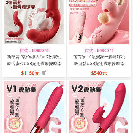
貨號：8090070
貨號：8090071
斯萊曼 3頻伸縮舌舔+7段震動
萌萌貓 10段變頻一觸酥麻吮
軟舌蜜豆USB充電震動按摩棒
吸口愛USB充電震動按摩棒
$1150元
$540元