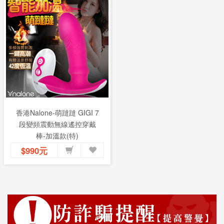
香港Nalone-萌躂躂 GIGI 7
段變頻震動無線遙控穿戴
棒-加溫款(特)
$990元