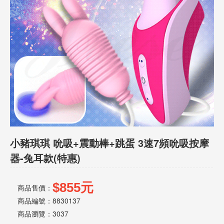
話
或
簡
訊
批
發
說
明
小豬琪琪 吮吸+震動棒+跳蛋 3速7頻吮吸按摩
器-兔耳款(特惠)
$855元
商品售價：
商品編號：8830137
商品瀏覽：
3037