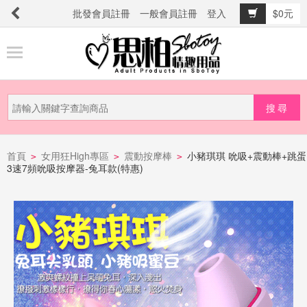
批發會員註冊
一般會員註冊
登入
$0元
商
品
分
類
新
品
首頁
女用狂High專區
震動按摩棒
小豬琪琪 吮吸+震動棒+跳蛋
>
>
>
3速7頻吮吸按摩器-兔耳款(特惠)
上
市
提
防
詐
騙
電