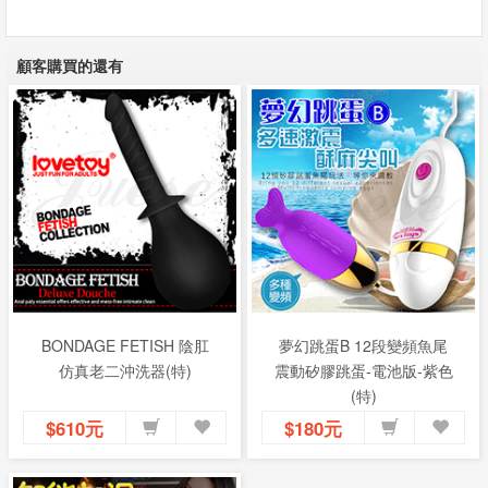
顧客購買的還有
BONDAGE FETISH 陰肛
夢幻跳蛋B 12段變頻魚尾
仿真老二沖洗器(特)
震動矽膠跳蛋-電池版-紫色
(特)
$610元
$180元