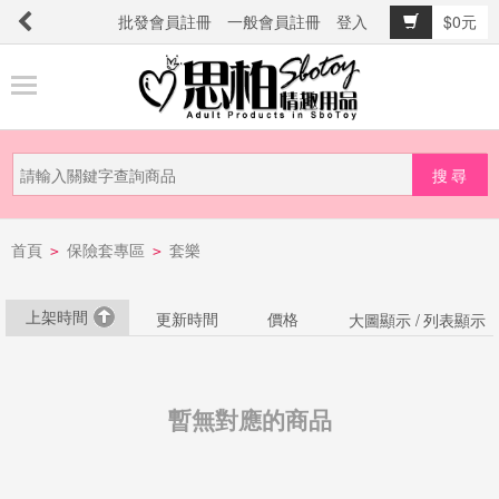
批發會員註冊
一般會員註冊
登入
$0元
商
品
分
類
新
首頁
保險套專區
套樂
品
>
>
上
市
上架時間
更新時間
價格
大圖顯示 /
列表顯示
提
防
暫無對應的商品
詐
騙
電