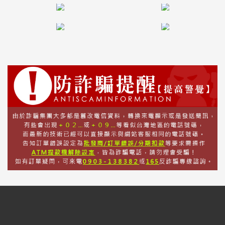
話
或
簡
訊
批
發
說
明