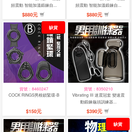
頻震動 智能加溫鍛鍊自...
頻震動 智能加溫鍛鍊自...
$880元
$880元
缺貨
貨號：8460247
貨號：8350210
COCK RINGS男根鎖緊環-B
Vibrating III 迷震冠套 變速震
動鍛鍊龜頭訓練器...
$150元
$390元
缺貨