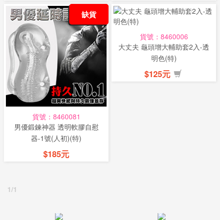
缺貨
貨號：8460006
大丈夫 龜頭增大輔助套2入-透
明色(特)
$125元
貨號：8460081
男優鍛鍊神器 透明軟膠自慰
器-1號(人初)(特)
$185元
1/1