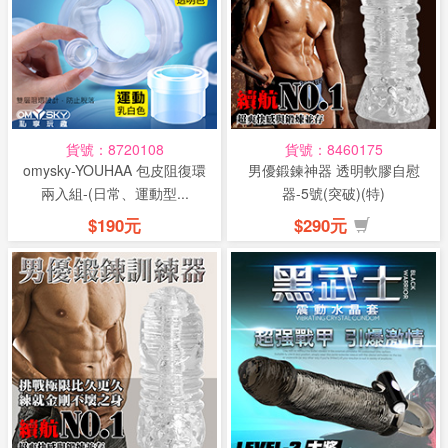
貨號：8720108
貨號：8460175
omysky-YOUHAA 包皮阻復環
男優鍛鍊神器 透明軟膠自慰
兩入組-(日常、運動型...
器-5號(突破)(特)
$190元
$290元