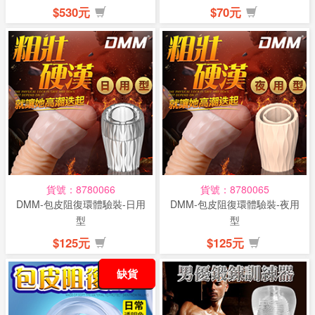
$530元
$70元
貨號：8780066
貨號：8780065
DMM-包皮阻復環體驗裝-日用
DMM-包皮阻復環體驗裝-夜用
型
型
$125元
$125元
缺貨