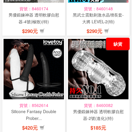
貨號：8460174
貨號：8460148
男優鍛鍊神器 透明軟膠自慰
黑武士震動刺激水晶增長套-
器-4號(極致)(特)
大將 LEVEL-2(特)
$290元
$290元
缺貨
貨號：8562614
貨號：8460082
Silicone Fantasy Double
男優鍛鍊神器 透明軟膠自慰
Prober...
器-2號(進化)(特)
$420元
$185元