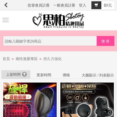
批發會員註冊
一般會員註冊
登入
$0元
商
品
分
類
新
首頁
兩性激愛專區
持久力強化
品
>
>
上
市
上架時間
更新時間
價格
大圖顯示 /
列表顯示
提
防
詐
騙
電