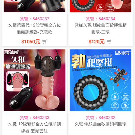
貨號：8460237
貨號：8460234
久挺第四代 12段變頻全方位
緊繃久戰 螺紋曲面矽膠鎖精
龜頭訓練器-充電款
圓環-三環
$1050元
$120元
貨號：8460233
貨號：8460232
久挺 12段變頻全方位龜頭訓
久戰 螺紋曲面矽膠鎖精圓環
練器-雙頭套組