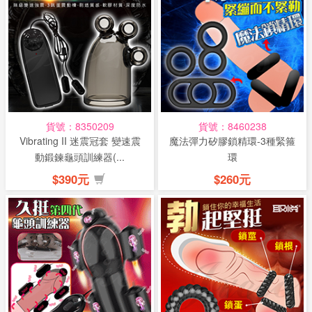
貨號：8350209
貨號：8460238
Vibrating II 迷震冠套 變速震
魔法彈力矽膠鎖精環-3種緊箍
動鍛鍊龜頭訓練器(...
環
$390元
$260元