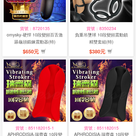
話
或
簡
貨號：8720135
貨號：8350234
訊
omysky-硬悍 10段變頻百舌激
負重吊墬球 10段變頻震動鎖
舔龜頭鍛鍊震動器(特)
精雙套組(特)
批
$650元
$380元
發
說
明
貨號：851182015-1
貨號：851182015
APHRODISIA-瑞齊森 10段變
APHRODISIA-瑞齊森 10段變