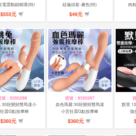
充電震動鎖精環(特)
紋龜頭套-膚色(特)
肉粒
$555元
$49元
貨號：8350288
貨號：8350287
貨
 30段變頻雙馬達小
血色瑪麗 30段變頻雙馬達
默里 
狂震G點按摩棒
小舌狂震G點按摩棒
陰
$360元
$360元