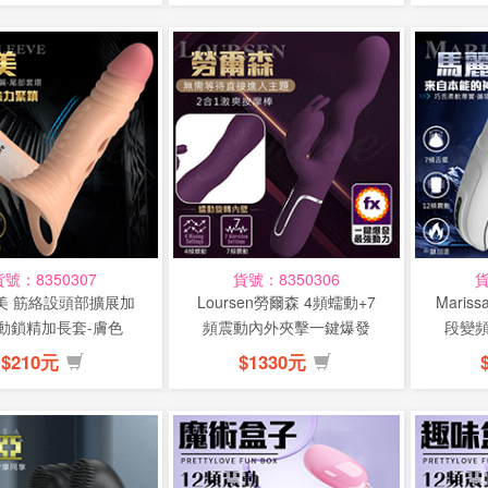
貨號：8350307
貨號：8350306
貨
艾美 筋絡設頭部擴展加
Loursen勞爾森 4頻蠕動+7
Maris
動鎖精加長套-膚色
頻震動內外夾擊一鍵爆發
段變
US...
$210元
$1330元