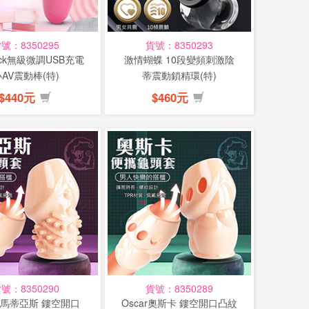
號：8350295
貨號：8350293
stick無級微調USB充電
激情蝴蝶 10段變頻刺激陰
AV震動棒(特)
蒂震動鎖精環(特)
$440元
$460元
號：8350290
貨號：8350289
ias馬蒂亞斯 鏤空開口
Oscar奧斯卡 鏤空開口凸紋