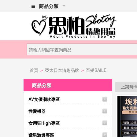
商品分類
首頁
亞太日本情趣品牌
百樂BAILE
>
>
商品分類
上架時
AV女優潮吹專區
性愛機器
女用狂High專區
猛男激爆專區