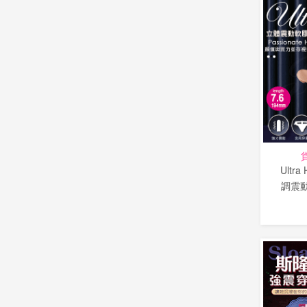
Ultr
調震動