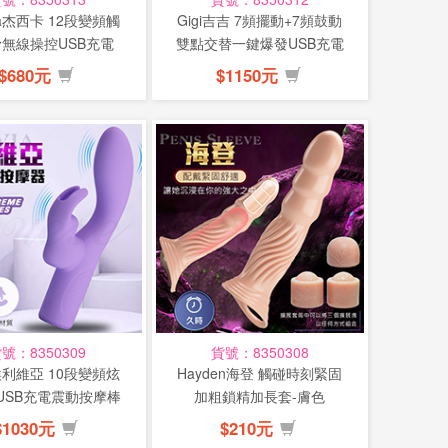
ica杰西卡 12段變頻觸
Gigi吉吉 7頻擺動+7頻鼓動
無線操控USB充電
雙點交替一鍵爆發USB充電
震...
式...
$680元
$1150元
號：8350309
貨號：8350308
ia埃利維亞 10段變頻炫
Hayden海登 觸碰時刻緊固
USB充電震動按摩棒
加粗鎖精加長套-膚色
$1030元
$210元