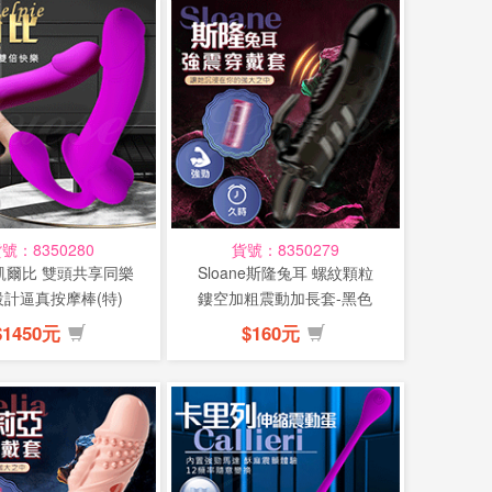
號：8350280
貨號：8350279
ie凱爾比 雙頭共享同樂
Sloane斯隆兔耳 螺紋顆粒
計逼真按摩棒(特)
鏤空加粗震動加長套-黑色
(特)
$1450元
$160元