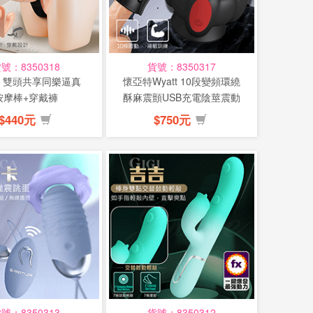
號：8350318
貨號：8350317
 雙頭共享同樂逼真
懷亞特Wyatt 10段變頻環繞
按摩棒+穿戴褲
酥麻震顫USB充電陰莖震動
訓...
$440元
$750元
號：8350313
貨號：8350312