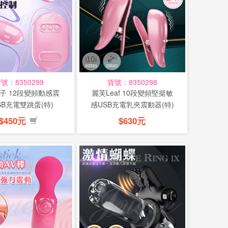
號：8350299
貨號：8350298
子 12段變頻動感震
麗芙Leaf 10段變頻堅挺敏
SB充電雙跳蛋(特)
感USB充電乳夾震動器(特)
$450元
$630元