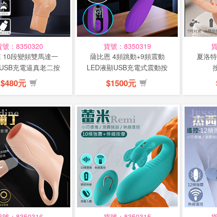
貨號：8350320
貨號：8350319
貨
 10段變頻雙馬達一
薩比恩 4頻跳動+9頻震動
夏洛特
USB充電逼真老二按
LED液顯USB充電式震動按
摩棒
摩棒
$480元
$1500元
貨號：8350316
貨號：8350315
貨