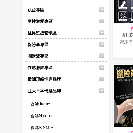
跳蛋專區
兩性激愛專區
猛男堅挺套環區
埃利森
鍵操控
保險套專區
潤滑液專區
性感服飾專區
歐洲頂級情趣品牌
亞太日本情趣品牌
香港Juese
香港Nalone
香港SINMIS