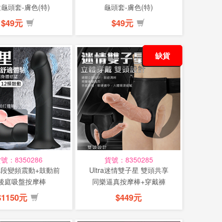
龜頭套-膚色(特)
龜頭套-膚色(特)
$49元
$49元
缺貨
號：8350286
貨號：8350285
12段變頻震動+鼓動前
Ultra迷情雙子星 雙頭共享
後庭吸盤按摩棒
同樂逼真按摩棒+穿戴褲
(特)
$1150元
$449元