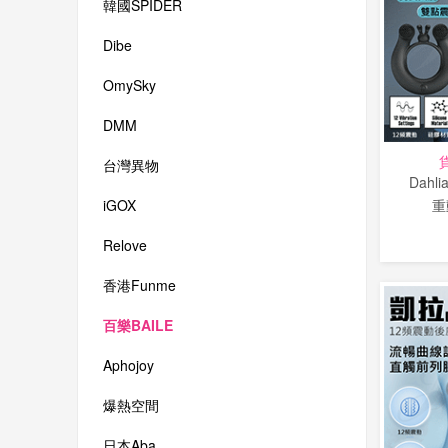
韓國SPIDER
Dibe
OmySky
DMM
台灣異物
Dah
重
iGOX
Relove
香港Funme
百樂BAILE
Aphojoy
爆熱空間
日本Aba