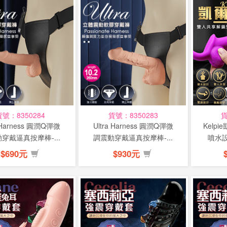
貨號：8350284
貨號：8350283
貨
a Harness 圓潤Q彈微
Ultra Harness 圓潤Q彈微
Kelp
穿戴逼真按摩棒-...
調震動穿戴逼真按摩棒-...
噴水設
$690元
$930元