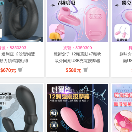
貨號：8350303
貨號：8350300
貨
lia 達利亞12段變頻雙
魔術盒子 12頻震動+7頻吮
趣味盒
動力鎖精震動環
吸外同潮USB充電按摩器
顫U
(特)
$670元
$580元