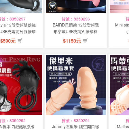
貨號：8350297
貨號：8350296
貨
yla 12段變頻雙點強
BAIRD貝爾德 12段變頻隱
Mini 
USB充電前列腺按摩
形穿戴USB充電AI按摩棒
小
棒...
(特...
$590元
$1150元
貨號：8350292
貨號：8350291
貨
EN魯本 7段變頻撩撥
Jeremy杰里米 鏤空開口螺
Mat