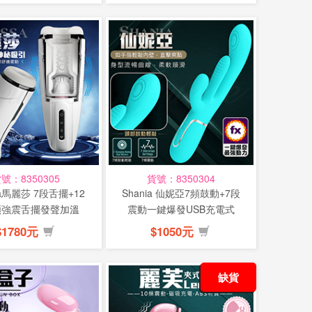
號：8350305
貨號：8350304
sa馬麗莎 7段舌擺+12
Shania 仙妮亞7頻鼓動+7段
頻強震舌擺發聲加溫
震動一鍵爆發USB充電式
U...
震...
$1780元
$1050元
缺貨