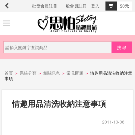
批發會員註冊
一般會員註冊
登入
$0元
商
品
分
類
新
品
首頁
系統分類
相關訊息
常見問題
情趣用品清洗收納注意
>
>
>
>
上
事項
市
情趣用品清洗收納注意事項
提
防
詐
2011-10-08
騙
電