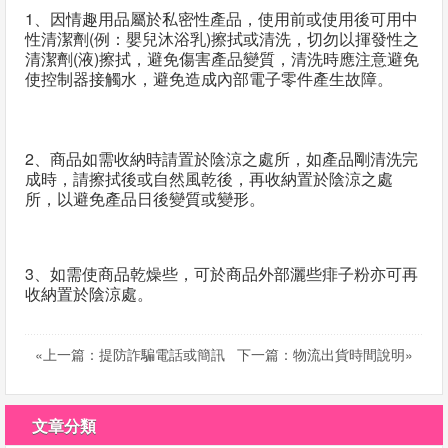
1、因情趣用品屬於私密性產品，使用前或使用後可用中
話
性清潔劑(例：嬰兒沐浴乳)擦拭或清洗，切勿以揮發性之
或
清潔劑(液)擦拭，避免傷害產品變質，清洗時應注意避免
簡
使控制器接觸水，避免造成內部電子零件產生故障。
訊
2、商品如需收納時請置於陰涼之處所，如產品剛清洗完
批
成時，請擦拭後或自然風乾後，再收納置於陰涼之處
發
所，以避免產品日後變質或變形。
說
明
3、如需使商品乾燥些，可於商品外部灑些痱子粉亦可再
收納置於陰涼處。
«上一篇：提防詐騙電話或簡訊
下一篇：物流出貨時間說明»
文章分類