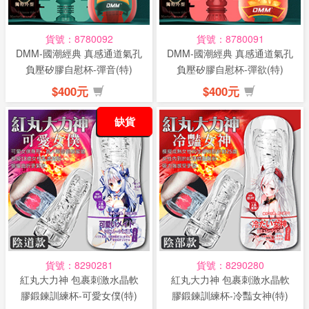
貨號：8780092
貨號：8780091
DMM-國潮經典 真感通道氣孔
DMM-國潮經典 真感通道氣孔
負壓矽膠自慰杯-彈音(特)
負壓矽膠自慰杯-彈欲(特)
$400元
$400元
缺貨
貨號：8290281
貨號：8290280
紅丸大力神 包裹刺激水晶軟
紅丸大力神 包裹刺激水晶軟
膠鍛鍊訓練杯-可愛女僕(特)
膠鍛鍊訓練杯-冷豔女神(特)