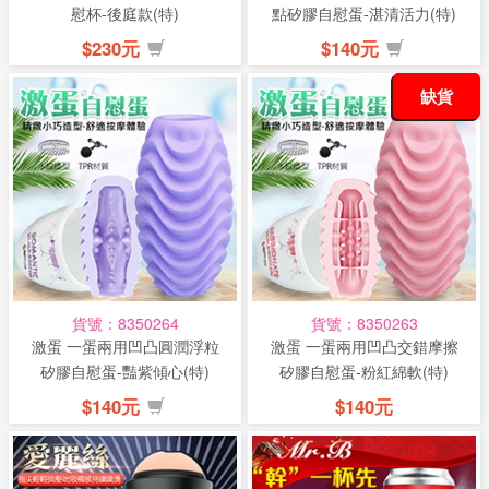
慰杯-後庭款(特)
點矽膠自慰蛋-湛清活力(特)
$230元
$140元
缺貨
貨號：8350264
貨號：8350263
激蛋 一蛋兩用凹凸圓潤浮粒
激蛋 一蛋兩用凹凸交錯摩擦
矽膠自慰蛋-豔紫傾心(特)
矽膠自慰蛋-粉紅綿軟(特)
$140元
$140元