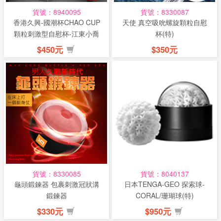
貨號：8940095
貨號：8330087
香港久興-國潮杯CHAO CUP
天使 真空吸吮螺旋顆粒自慰
顆粒刺激型自慰杯-江東小喬
杯(特)
$450元
$350元
貨號：8330085
貨號：8040137
龜頭鍛鍊器 包裹刺激冠狀溝
日本TENGA-GEO 探索球-
鍛鍊器
CORAL/珊瑚球(特)
$330元
$950元