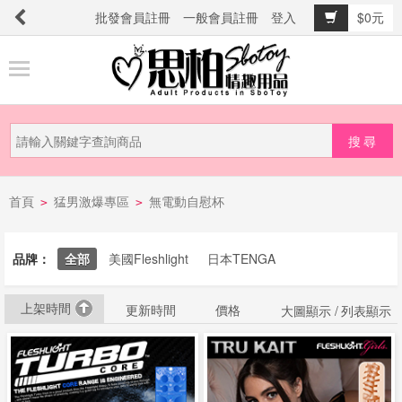
批發會員註冊
一般會員註冊
登入
$0元
商
品
分
類
新
首頁
猛男激爆專區
無電動自慰杯
品
>
>
上
市
品牌：
全部
美國Fleshlight
日本TENGA
上架時間
提
更新時間
價格
大圖顯示 /
列表顯示
防
詐
騙
電