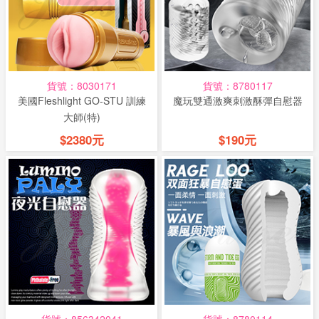
貨號：8030171
貨號：8780117
美國Fleshlight GO-STU 訓練
魔玩雙通激爽刺激酥彈自慰器
大師(特)
$2380元
$190元