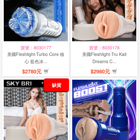
話
或
簡
訊
貨號：8030177
貨號：8030176
批
美國Fleshlight-Turbo Core 核
美國Fleshlight-Tru Kait
發
心 藍色冰...
Dreams C...
說
$2780元
$2980元
明
缺貨