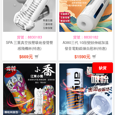
貨號：8830183
貨號：8830182
SPA 三重真空按壓吸吮發聲臀
A380三代 10段變頻伸縮加溫
感飛機杯(特惠)
發音電動鍛煉自慰杯(特惠)
$669元
$1590元
缺貨