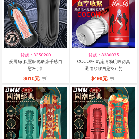
貨號：8350260
貨號：8380035
愛麗絲 負壓吸吮鍛煉手感自
COCO杯 氣流涌動吮吸仿真
慰杯(特)
通道矽膠自慰杯(特)
$610元
$490元