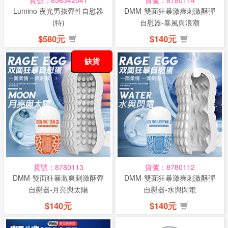
貨號：856342041
貨號：8780114
Lumino 夜光男孩彈性自慰器
DMM-雙面狂暴激爽刺激酥彈
(特)
自慰器-暴風與浪潮
$580元
$140元
缺貨
貨號：8780113
貨號：8780112
DMM-雙面狂暴激爽刺激酥彈
DMM-雙面狂暴激爽刺激酥彈
自慰器-月亮與太陽
自慰器-水與閃電
$140元
$140元