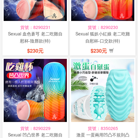
貨號：8290231
貨號：8290230
Sexual 血色蒼芎 老二吃雞自
Sexual 狐妖小紅娘 老二吃雞
慰杯-陰唇款(特)
自慰杯-口交款(特)
$230元
$230元
貨號：8290229
貨號：8350265
Sexual 凹凸世界 老二吃雞自
激蛋 一蛋兩用凹凸不規則凸