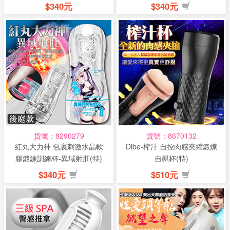
$340元
$340元
貨號：8290279
貨號：8670132
紅丸大力神 包裹刺激水晶軟
Dibe-榨汁 自控肉感夾縮鍛煉
膠鍛鍊訓練杯-異域射肛(特)
自慰杯(特)
$340元
$510元