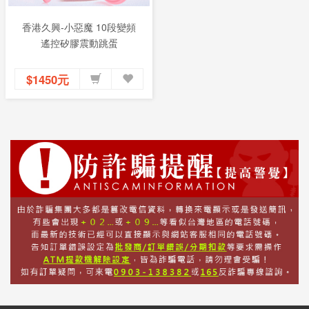
香港久興-小惡魔 10段變頻
遙控矽膠震動跳蛋
$1450元