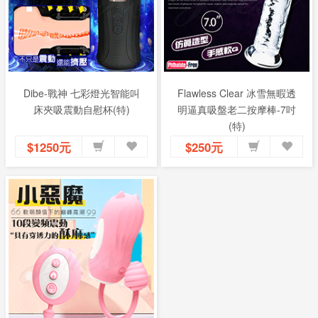
Dibe-戰神 七彩燈光智能叫
Flawless Clear 冰雪無暇透
床夾吸震動自慰杯(特)
明逼真吸盤老二按摩棒-7吋
(特)
$1250元
$250元