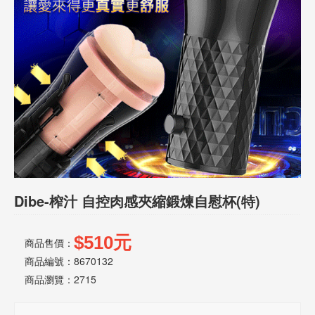
話
或
簡
訊
批
發
說
明
Dibe-榨汁 自控肉感夾縮鍛煉自慰杯(特)
$510元
商品售價：
商品編號：8670132
商品瀏覽：
2715