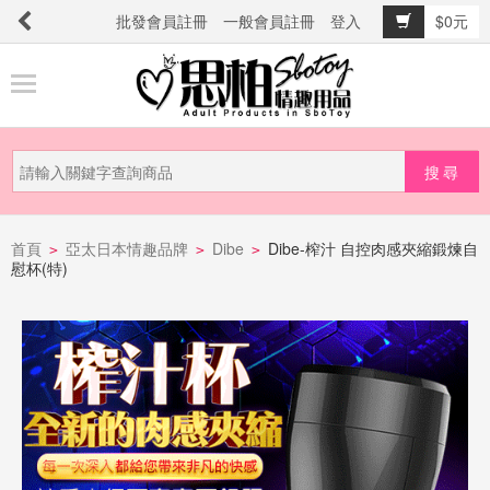
批發會員註冊
一般會員註冊
登入
$0元
商
品
分
類
新
品
首頁
亞太日本情趣品牌
Dibe
Dibe-榨汁 自控肉感夾縮鍛煉自
>
>
>
慰杯(特)
上
市
提
防
詐
騙
電