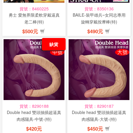
貨號：8460225
貨號：8350136
勇士 愛無界限柔軟穿戴逼真
BAILE-裝甲雄兵~女同志專用
老二棒(特)
旋轉穿戴按摩棒(特)
$500元
$490元
缺貨
貨號：8290188
貨號：8290187
Double head 雙頭抽插超逼真
Double head 雙頭抽插超逼真
肉感陽具-中號-(特)
肉感陽具-大號-(特)
$420元
$450元