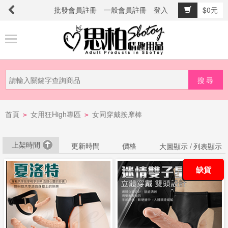
批發會員註冊
一般會員註冊
登入
$0元
商
品
分
類
新
首頁
女用狂High專區
女同穿戴按摩棒
品
>
>
上
市
上架時間
更新時間
價格
大圖顯示 /
列表顯示
缺貨
提
防
詐
騙
電