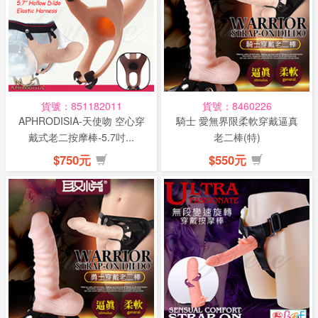
貨號：851182011
貨號：8460226
APHRODISIA-天使吻 空心穿
騎士 愛無界限柔軟穿戴逼真
戴式老二按摩棒-5.7吋...
老二棒(特)
$750元
$550元