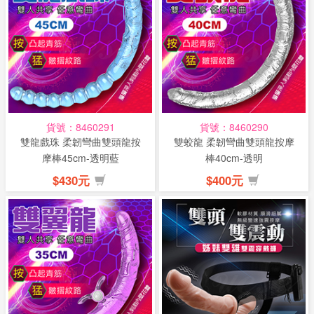
貨號：8460291
貨號：8460290
雙龍戲珠 柔韌彎曲雙頭龍按
雙蛟龍 柔韌彎曲雙頭龍按摩
摩棒45cm-透明藍
棒40cm-透明
$430元
$400元