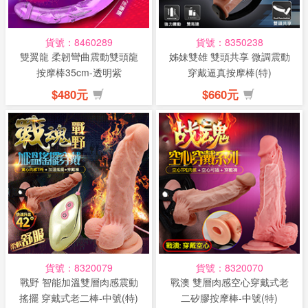
貨號：8460289
貨號：8350238
雙翼龍 柔韌彎曲震動雙頭龍
姊妹雙雄 雙頭共享 微調震動
按摩棒35cm-透明紫
穿戴逼真按摩棒(特)
$480元
$660元
貨號：8320079
貨號：8320070
戰野 智能加溫雙層肉感震動
戰澳 雙層肉感空心穿戴式老
搖擺 穿戴式老二棒-中號(特)
二矽膠按摩棒-中號(特)