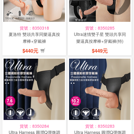
話
或
簡
貨號：8350318
貨號：8350285
訊
夏洛特 雙頭共享同樂逼真按
Ultra迷情雙子星 雙頭共享同
摩棒+穿戴褲
樂逼真按摩棒+穿戴褲(特)
批
$440元
$449元
發
說
明
貨號：8350284
貨號：8350283
Ultra Harness 圓潤Q彈微調
Ultra Harness 圓潤Q彈微調