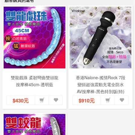
雙龍戲珠 柔韌彎曲雙頭龍
香港Nalone-搖情Rock 7段
按摩棒45cm-透明藍
變頻超強震動充電全防水
AV按摩棒-黑色特別版(特)
$430元
$910元