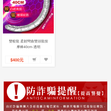
雙蛟龍 柔韌彎曲雙頭龍按
摩棒40cm-透明
$400元