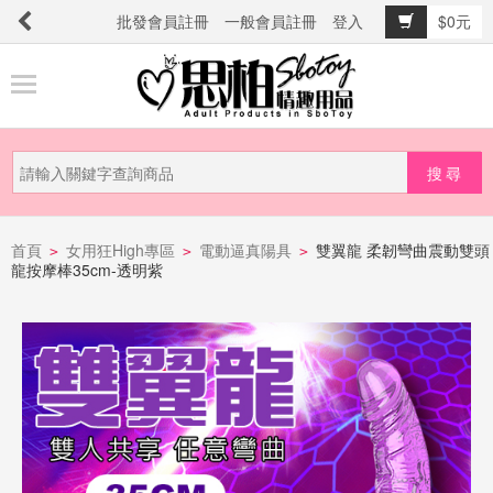
批發會員註冊
一般會員註冊
登入
$0元
商
品
分
類
新
品
首頁
女用狂High專區
電動逼真陽具
雙翼龍 柔韌彎曲震動雙頭
>
>
>
龍按摩棒35cm-透明紫
上
市
提
防
詐
騙
電