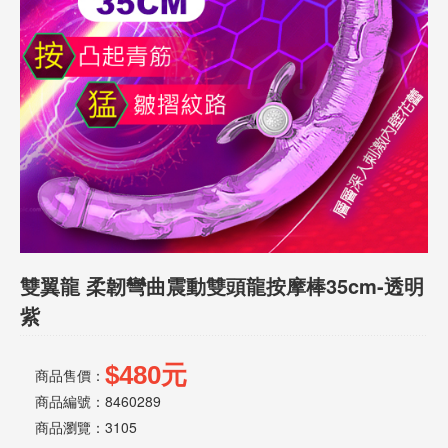
話
或
簡
訊
批
發
說
明
雙翼龍 柔韌彎曲震動雙頭龍按摩棒35cm-透明
紫
$480元
商品售價：
商品編號：8460289
商品瀏覽：
3105