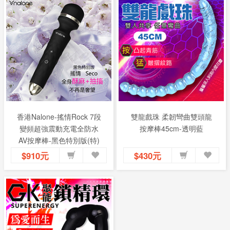
香港Nalone-搖情Rock 7段
雙龍戲珠 柔韌彎曲雙頭龍
變頻超強震動充電全防水
按摩棒45cm-透明藍
AV按摩棒-黑色特別版(特)
$910元
$430元