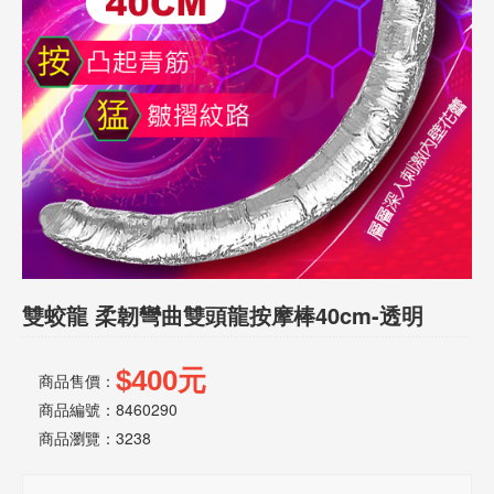
話
或
簡
訊
批
發
說
明
雙蛟龍 柔韌彎曲雙頭龍按摩棒40cm-透明
$400元
商品售價：
商品編號：8460290
商品瀏覽：
3238