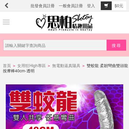
批發會員註冊
一般會員註冊
登入
$0元
商
品
分
類
新
品
首頁
女用狂High專區
無電動逼真陽具
雙蛟龍 柔韌彎曲雙頭龍
>
>
>
按摩棒40cm-透明
上
市
提
防
詐
騙
電