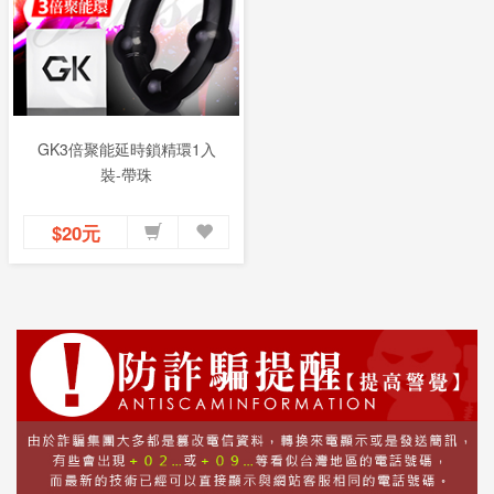
GK3倍聚能延時鎖精環1入
裝-帶珠
$20元