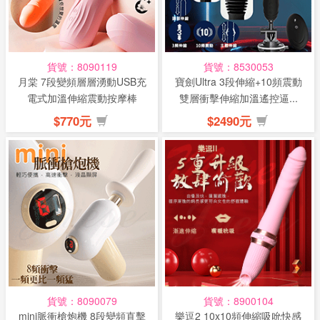
話
或
簡
貨號：8090119
貨號：8530053
訊
月棠 7段變頻層層湧動USB充
寶劍Ultra 3段伸縮+10頻震動
電式加溫伸縮震動按摩棒
雙層衝擊伸縮加溫遙控逼...
批
$770元
$2490元
發
說
明
貨號：8090079
貨號：8900104
mini脈衝槍炮機 8段變頻直擊
樂逗2 10x10頻伸縮吸吮快感