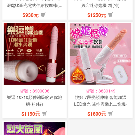
深處USB充電式伸縮按摩棒(...
跌宕迷你炮機-粉(特)
$930元
$1250元
貨號：8900098
貨號：8830149
樂逗 10x10頻伸縮吸吮迷你炮
悅姬 7段變頻伸縮 智能加溫
機-粉(特)
LED燈光 遙控震動老二炮機-
(...
$1150元
$1690元