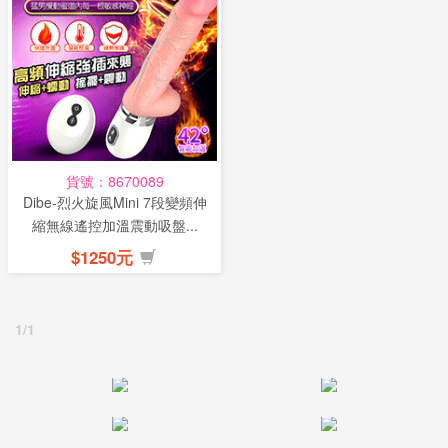
貨號：8670089
Dibe-烈火旋風Mini 7段變頻伸
縮無線遙控加溫震動吸盤...
$1250元
1/1