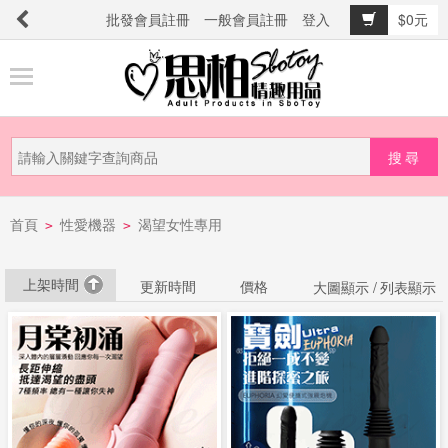
批發會員註冊
一般會員註冊
登入
$0元
商
品
分
類
新
首頁
性愛機器
渴望女性專用
品
>
>
上
市
上架時間
更新時間
價格
大圖顯示 /
列表顯示
提
防
詐
騙
電