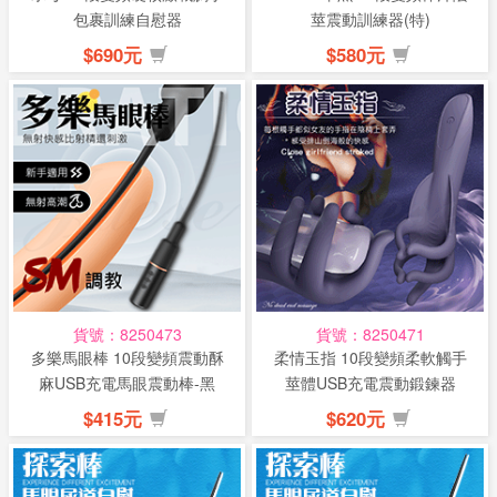
包裹訓練自慰器
莖震動訓練器(特)
$690元
$580元
貨號：8250473
貨號：8250471
多樂馬眼棒 10段變頻震動酥
柔情玉指 10段變頻柔軟觸手
麻USB充電馬眼震動棒-黑
莖體USB充電震動鍛鍊器
$415元
$620元