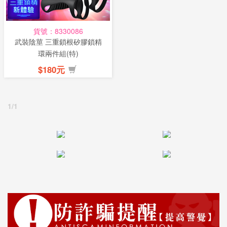
貨號：8330086
武裝陰莖 三重鎖根矽膠鎖精
環兩件組(特)
$180元
1/1