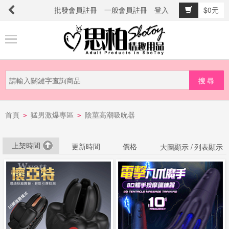
批發會員註冊
一般會員註冊
登入
$0元
商
品
分
類
新
首頁
猛男激爆專區
陰莖高潮吸吮器
品
>
>
上
市
上架時間
更新時間
價格
大圖顯示 /
列表顯示
提
防
詐
騙
電