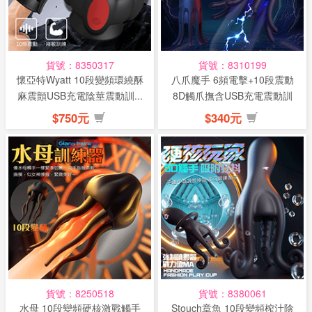
話
或
簡
貨號：8350317
貨號：8310199
訊
懷亞特Wyatt 10段變頻環繞酥
八爪魔手 6頻電擊+10段震動
麻震顫USB充電陰莖震動訓...
8D觸爪撫含USB充電震動訓
練...
批
$750元
$340元
發
說
明
貨號：8250518
貨號：8380061
水母 10段變頻硬核激戰觸手
Stouch章魚 10段變頻榨汁陰