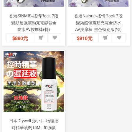
香港SINMIS-搖情Rock 7段
香港Nalone-搖情Rock 7段
變頻超強震動充電靜音全
變頻超強震動充電全防水
防水AV按摩棒(特)
AV按摩棒-黑色特別版(特)
$880元
$910元
日本Drywell 涉い井-物理控
時精華噴劑15ML-加強款