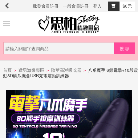
批發會員註冊
一般會員註冊
登入
$0元
商
品
分
類
新
品
首頁
猛男激爆專區
陰莖高潮吸吮器
八爪魔手 6頻電擊+10段震
>
>
>
動8D觸爪撫含USB充電震動訓練器
上
市
提
防
詐
騙
電