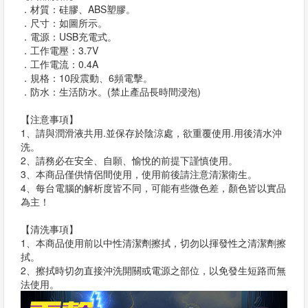
．材質：硅膠、ABS塑膠。
．尺寸：如圖所示。
．電源：USB充電式。
．工作電壓：3.7V
．工作電流：0.4A
．規格：10段震動、6頻電擊。
．防水：生活防水。(禁止產品長時間浸泡)
【注意事項】
1、請與潤滑液共用.並保存於陰涼處，欲重覆使用.用後清水沖
洗。
2、請務必在安全、自願、愉悅的前提下謹慎使用。
3、本商品僅供情侶間使用，使用前後請注意清潔衛生。
4、每台電腦的解析度皆不同，可能有些微色差，顏色皆以實品
為主！
【清洗事項】
1、本商品使用前以中性清潔劑擦拭，切勿以揮發性之清潔劑擦
拭。
2、擦拭時切勿直接沖洗開關或電源之部位，以免發生短路而無
法使用。