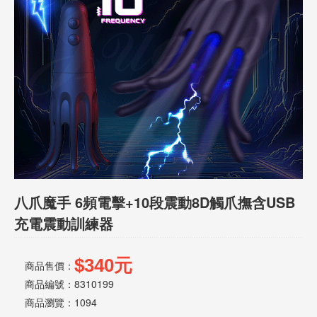
話
或
簡
訊
批
發
說
明
八爪魔手 6頻電擊+10段震動8D觸爪撫含USB
充電震動訓練器
$340元
商品售價：
商品編號：8310199
商品瀏覽：
1094