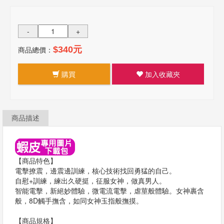
-
+
商品總價：
$340元
購買
加入收藏夾
商品描述
【商品特色】
電擊撩震，邊震邊訓練，核心技術找回勇猛的自己。
自慰+訓練，練出久硬挺，征服女神，做真男人。
智能電擊，新絕妙體驗，微電流電擊，虐莖般體驗。女神裹含
般，8D觸手撫含，如同女神玉指般撫摸。
【商品規格】