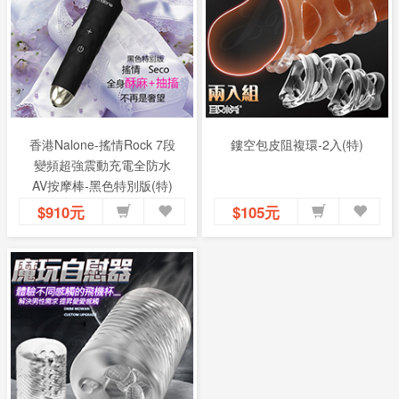
香港Nalone-搖情Rock 7段
鏤空包皮阻複環-2入(特)
變頻超強震動充電全防水
AV按摩棒-黑色特別版(特)
$910元
$105元