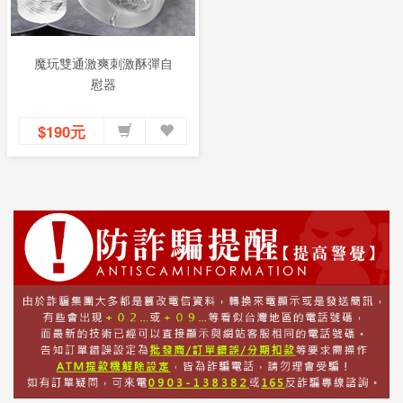
魔玩雙通激爽刺激酥彈自
慰器
$190元