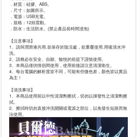
．材質：硅膠、ABS。
．尺寸：如圖所示。
．電源：USB充電。
．規格：12頻震動。
．防水：生活防水。(禁止產品長時間浸泡)
【注意事項】
1、請與潤滑液共用.並保存於陰涼處，欲重覆使用.用後清水沖
洗。
2、請務必在安全、自願、愉悅的前提下謹慎使用。
3、本商品僅供情侶間使用，使用前後請注意清潔衛生。
4、每台電腦的解析度皆不同，可能有些微色差，顏色皆以實品
為主！
【清洗事項】
1、本商品使用前以中性清潔劑擦拭，切勿以揮發性之清潔劑擦
拭。
2、擦拭時切勿直接沖洗開關或電源之部位，以免發生短路而無
法使用。