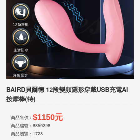
話
或
簡
訊
批
發
說
明
BAIRD貝爾德 12段變頻隱形穿戴USB充電AI
按摩棒(特)
$1150元
商品售價：
商品編號：8350296
商品瀏覽：
1728