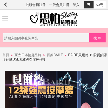
批發會員註冊
一般會員註冊
登入
$0元
商
品
分
類
新
品
首頁
亞太日本情趣品牌
百樂BAILE
BAIRD貝爾德 12段變頻隱
>
>
>
形穿戴USB充電AI按摩棒(特)
上
市
提
防
詐
騙
電