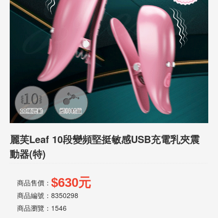
話
或
簡
訊
批
發
說
明
麗芙Leaf 10段變頻堅挺敏感USB充電乳夾震
動器(特)
$630元
商品售價：
商品編號：8350298
商品瀏覽：
1546