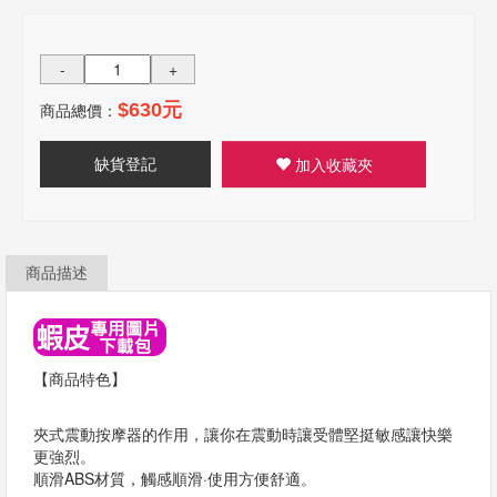
-
+
商品總價：
$630元
缺貨登記
加入收藏夾
商品描述
【商品特色】
夾式震動按摩器的作用，讓你在震動時讓受體堅挺敏感讓快樂
更強烈。
順滑ABS材質，觸感順滑·使用方便舒適。