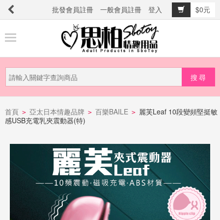
批發會員註冊
一般會員註冊
登入
$0元
商
品
分
類
新
品
首頁
亞太日本情趣品牌
百樂BAILE
麗芙Leaf 10段變頻堅挺敏
>
>
>
感USB充電乳夾震動器(特)
上
市
提
防
詐
騙
電