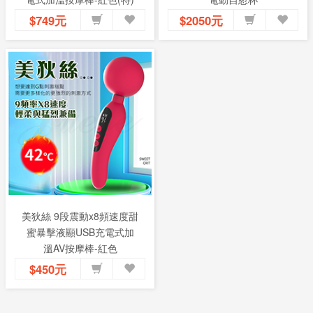
$749元
$2050元
美狄絲 9段震動x8頻速度甜
蜜暴擊液顯USB充電式加
溫AV按摩棒-紅色
$450元