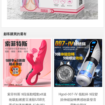
顧客購買的還有
索菲特斯 9段摳動蠕動x8速
Hgod-007-IV 领航杯 9段變
吮吸點燃蜜豆液顯USB充
頻伸縮旋轉爽感吮吸發音
電式加溫按摩棒-紅色(特)
電動自慰杯