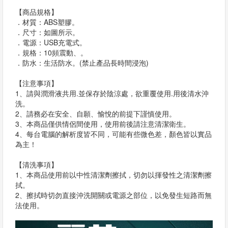
【商品規格】
．材質：ABS塑膠。
．尺寸：如圖所示。
．電源：USB充電式。
．規格：10頻震動、。
．防水：生活防水。(禁止產品長時間浸泡)
【注意事項】
1、請與潤滑液共用.並保存於陰涼處，欲重覆使用.用後清水沖
洗。
2、請務必在安全、自願、愉悅的前提下謹慎使用。
3、本商品僅供情侶間使用，使用前後請注意清潔衛生。
4、每台電腦的解析度皆不同，可能有些微色差，顏色皆以實品
為主！
【清洗事項】
1、本商品使用前以中性清潔劑擦拭，切勿以揮發性之清潔劑擦
拭。
2、擦拭時切勿直接沖洗開關或電源之部位，以免發生短路而無
法使用。