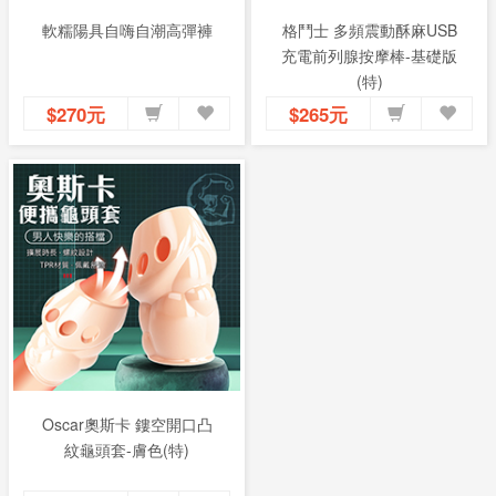
軟糯陽具自嗨自潮高彈褲
格鬥士 多頻震動酥麻USB
充電前列腺按摩棒-基礎版
(特)
$270元
$265元
Oscar奧斯卡 鏤空開口凸
紋龜頭套-膚色(特)