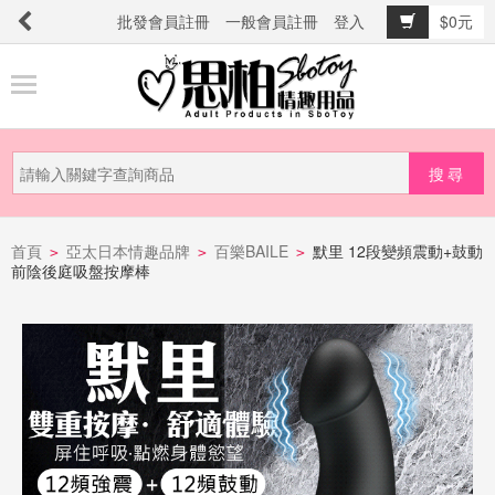
批發會員註冊
一般會員註冊
登入
$0元
商
品
分
類
新
品
首頁
亞太日本情趣品牌
百樂BAILE
默里 12段變頻震動+鼓動
>
>
>
前陰後庭吸盤按摩棒
上
市
提
防
詐
騙
電