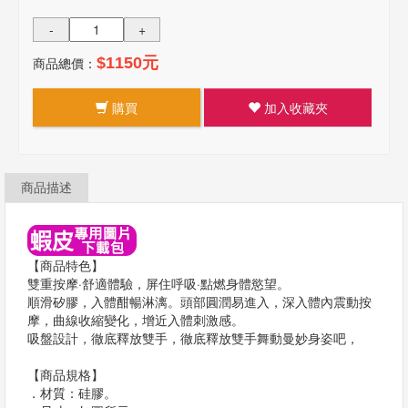
-
+
商品總價：
$1150元
購買
加入收藏夾
商品描述
【商品特色】
雙重按摩·舒適體驗，屏住呼吸·點燃身體慾望。
順滑矽膠，入體酣暢淋漓。頭部圓潤易進入，深入體內震動按
摩，曲線收縮變化，增近入體刺激感。
吸盤設計，徹底釋放雙手，徹底釋放雙手舞動曼妙身姿吧，
【商品規格】
．材質：硅膠。