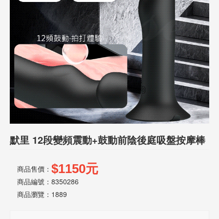
話
或
簡
訊
批
發
說
明
默里 12段變頻震動+鼓動前陰後庭吸盤按摩棒
$1150元
商品售價：
商品編號：8350286
商品瀏覽：
1889