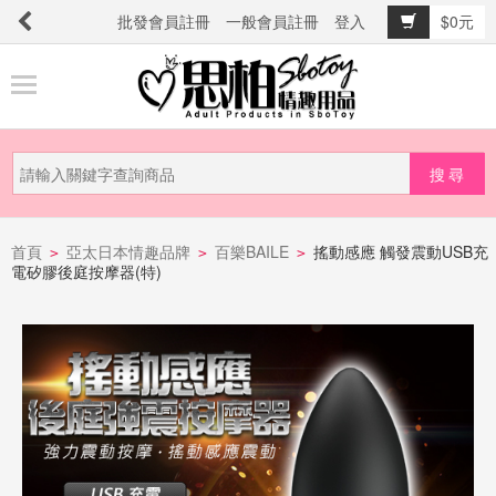
批發會員註冊
一般會員註冊
登入
$0元
商
品
分
類
新
品
首頁
亞太日本情趣品牌
百樂BAILE
搖動感應 觸發震動USB充
>
>
>
電矽膠後庭按摩器(特)
上
市
提
防
詐
騙
電