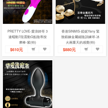
PRETTY LOVE-愛浪帥哥 3
香港SINMIS-婭妮Yany 緊
速蠕動7段震動G點陰蒂按
致鍛鍊金屬縮陰訓練球-冰
摩棒-紫(特)
火兩重天的感覺(特)
$610元
$880元