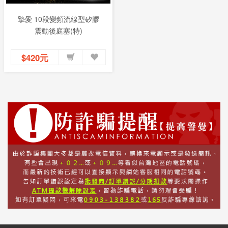
摯愛 10段變頻流線型矽膠
震動後庭塞(特)
$420元