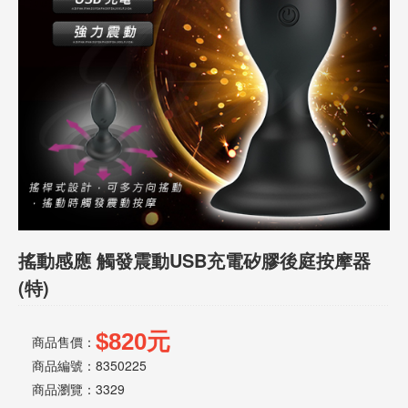
話
或
簡
訊
批
發
說
明
搖動感應 觸發震動USB充電矽膠後庭按摩器
(特)
$820元
商品售價：
商品編號：8350225
商品瀏覽：
3329