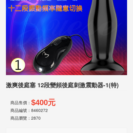
話
或
簡
訊
批
發
說
明
激爽後庭塞 12段變頻後庭刺激震動器-1(特)
$400元
商品售價：
商品編號：8460272
商品瀏覽：
2870