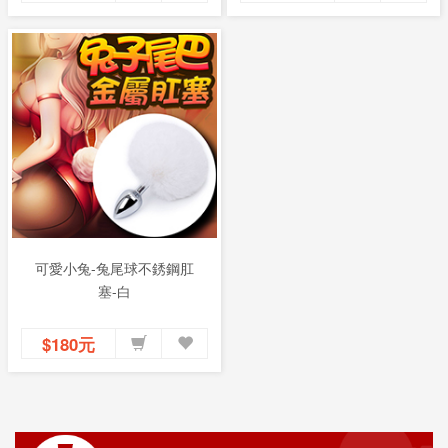
可愛小兔-兔尾球不銹鋼肛
塞-白
$180元