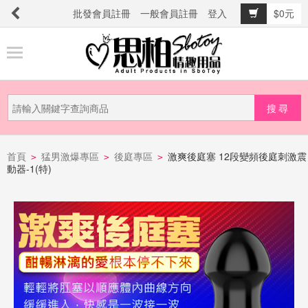
批發會員註冊
一般會員註冊
登入
$0元
商
品
分
類
新
品
首頁
猛男激爆專區
後庭專區
激爽後庭塞 12段變頻後庭刺激震
>
>
>
動器-1(特)
上
市
提
防
詐
騙
電