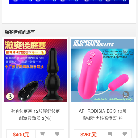
顧客購買的還有
激爽後庭塞 12段變頻後庭
APHRODISIA-EGG 10段
刺激震動器-3(特)
變頻強力靜音微蛋-粉
$400元
$260元