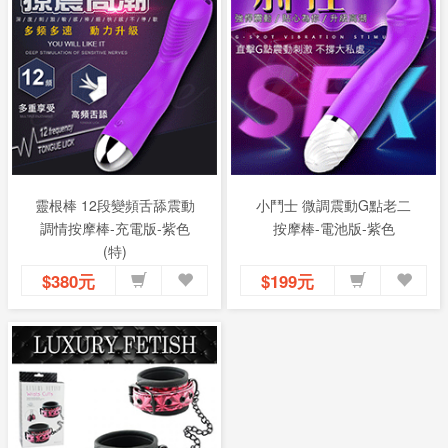
靈根棒 12段變頻舌舔震動
小鬥士 微調震動G點老二
調情按摩棒-充電版-紫色
按摩棒-電池版-紫色
(特)
$380元
$199元