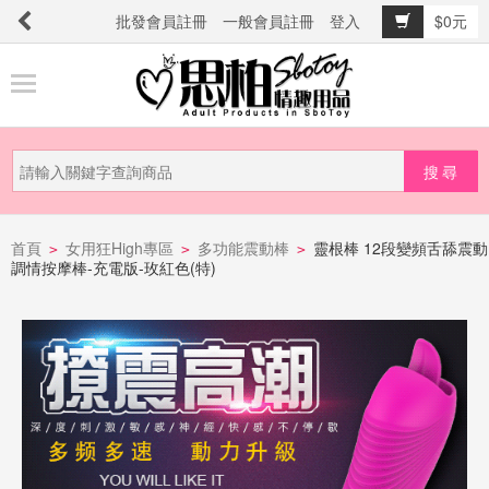
批發會員註冊
一般會員註冊
登入
$0元
商
品
分
類
新
品
首頁
女用狂High專區
多功能震動棒
靈根棒 12段變頻舌舔震動
>
>
>
調情按摩棒-充電版-玫紅色(特)
上
市
提
防
詐
騙
電