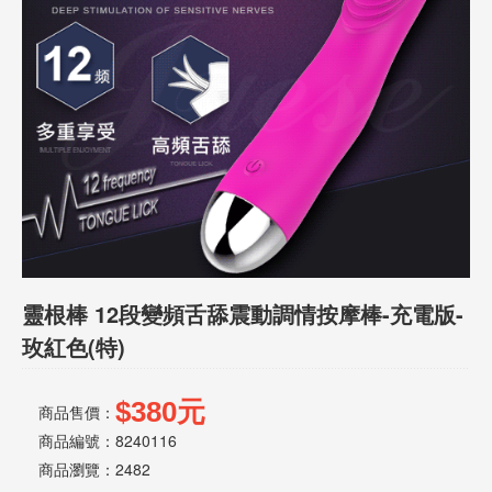
話
或
簡
訊
批
發
說
明
靈根棒 12段變頻舌舔震動調情按摩棒-充電版-
玫紅色(特)
$380元
商品售價：
商品編號：8240116
商品瀏覽：
2482