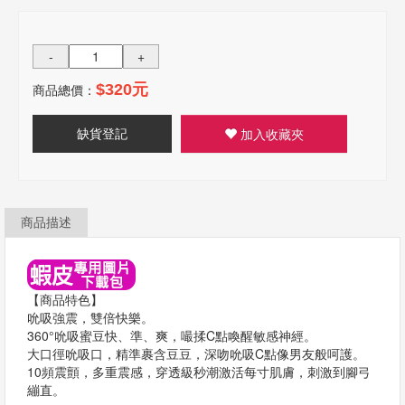
-
+
商品總價：
$320元
缺貨登記
加入收藏夾
商品描述
【商品特色】
吮吸強震，雙倍快樂。
360°吮吸蜜豆快、準、爽，嘬揉C點喚醒敏感神經。
大口徑吮吸口，精準裹含豆豆，深吻吮吸C點像男友般呵護。
10頻震顫，多重震感，穿透級秒潮激活每寸肌膚，刺激到腳弓
繃直。