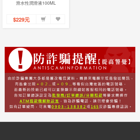
滑水性潤滑液100ML
$229元