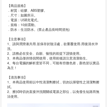
【商品規格】
．材質：硅膠、ABS塑膠。
．尺寸：如圖所示。
．電源：USB充電式。
．規格：10頻震動。
．防水：生活防水。(禁止產品長時間浸泡)
【注意事項】
1、請與潤滑液共用.並保存於陰涼處，欲重覆使用.用後清水沖
洗。
2、請務必在安全、自願、愉悅的前提下謹慎使用。
3、本商品僅供情侶間使用，使用前後請注意清潔衛生。
4、每台電腦的解析度皆不同，可能有些微色差，顏色皆以實品
為主！
【清洗事項】
1、本商品使用前以中性清潔劑擦拭，切勿以揮發性之清潔劑擦
拭。
2、擦拭時切勿直接沖洗開關或電源之部位，以免發生短路而無
法使用。