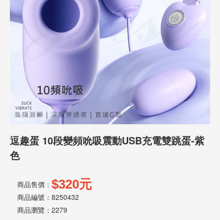
話
或
簡
訊
批
發
說
明
逗趣蛋 10段變頻吮吸震動USB充電雙跳蛋-紫
色
$320元
商品售價：
商品編號：8250432
商品瀏覽：
2279