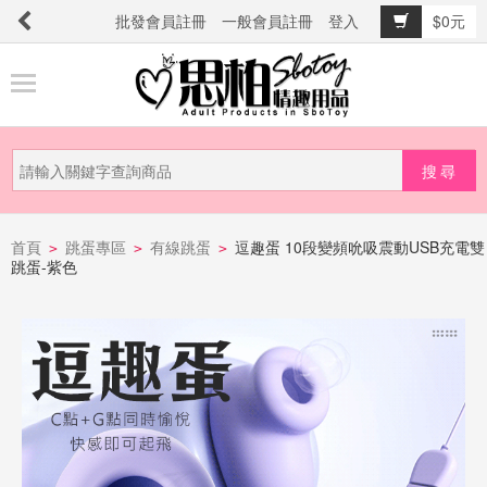
批發會員註冊
一般會員註冊
登入
$0元
商
品
分
類
新
品
首頁
跳蛋專區
有線跳蛋
逗趣蛋 10段變頻吮吸震動USB充電雙
>
>
>
跳蛋-紫色
上
市
提
防
詐
騙
電