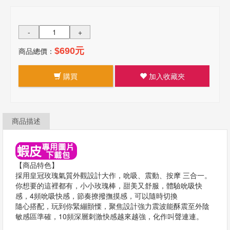
-
+
商品總價：
$690元
購買
加入收藏夾
商品描述
【商品特色】
採用皇冠玫瑰氣質外觀設計大作，吮吸、震動、按摩 三合一。
你想要的這裡都有，小小玫瑰棒，甜美又舒服，體驗吮吸快
感，4頻吮吸快感，節奏撩撥撫摸感，可以隨時切換
隨心搭配，玩到你緊繃顫慄，聚焦設計強力震波能酥震至外陰
敏感區準確，10頻深層刺激快感越來越強，化作叫聲連連。