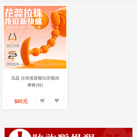
花蕊 拉珠後庭暢玩穿戴按
摩棒(特)
$85元