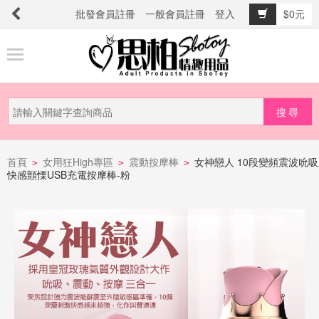
批發會員註冊
一般會員註冊
登入
$0元
商
品
分
類
新
品
首頁
女用狂High專區
震動按摩棒
女神戀人 10段變頻震波吮吸
>
>
>
快感顫慄USB充電按摩棒-粉
上
市
提
防
詐
騙
電