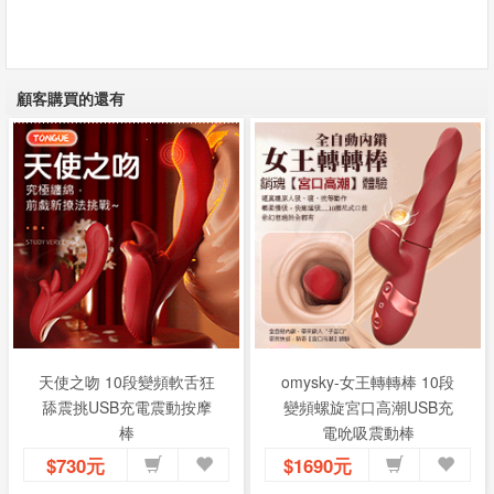
顧客購買的還有
天使之吻 10段變頻軟舌狂
omysky-女王轉轉棒 10段
舔震挑USB充電震動按摩
變頻螺旋宮口高潮USB充
棒
電吮吸震動棒
$730元
$1690元