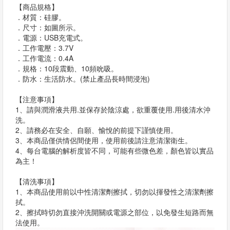
【商品規格】
．材質：硅膠。
．尺寸：如圖所示。
．電源：USB充電式。
．工作電壓：3.7V
．工作電流：0.4A
．規格：10段震動、10頻吮吸。
．防水：生活防水。(禁止產品長時間浸泡)
【注意事項】
1、請與潤滑液共用.並保存於陰涼處，欲重覆使用.用後清水沖
洗。
2、請務必在安全、自願、愉悅的前提下謹慎使用。
3、本商品僅供情侶間使用，使用前後請注意清潔衛生。
4、每台電腦的解析度皆不同，可能有些微色差，顏色皆以實品
為主！
【清洗事項】
1、本商品使用前以中性清潔劑擦拭，切勿以揮發性之清潔劑擦
拭。
2、擦拭時切勿直接沖洗開關或電源之部位，以免發生短路而無
法使用。