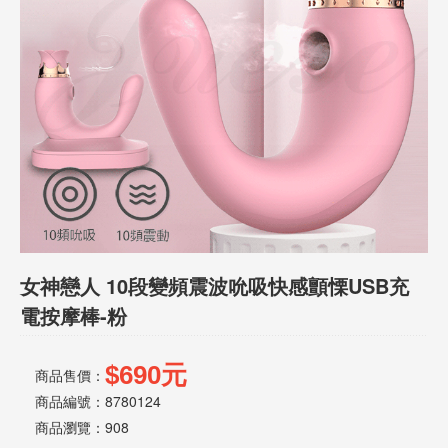
話
或
簡
訊
批
發
說
明
女神戀人 10段變頻震波吮吸快感顫慄USB充
電按摩棒-粉
$690元
商品售價：
商品編號：8780124
商品瀏覽：
908