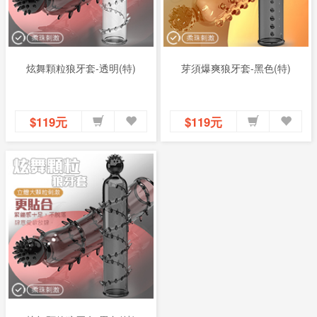
炫舞顆粒狼牙套-透明(特)
芽須爆爽狼牙套-黑色(特)
$119元
$119元