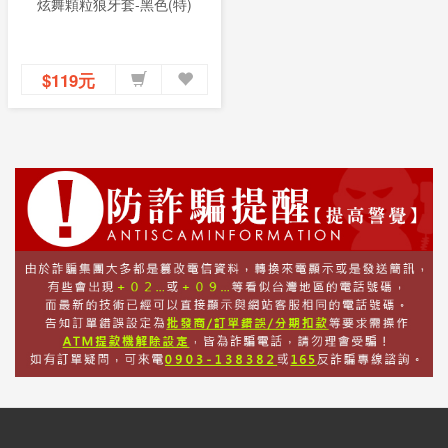
炫舞顆粒狼牙套-黑色(特)
$119元