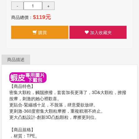
-
+
商品總價：
$119元
購買
加入收藏夾
商品描述
【商品特色】
密集大顆粒，觸鬚撩撥，套套加長更薄了，3D&大顆粒，撩撥
按摩，刺激的她心裡歡喜。
更貼合-緊繃感十足，不脫落，肆意愛欲放肆。
更刺激-360度密集大顆粒摩擦，重複糕潮不終止。
更大凸點設計-創新3D凸點顆粒，摩擦更到位。
【商品規格】
．材質：TPE。