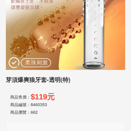
話
或
簡
訊
批
發
說
明
芽須爆爽狼牙套-透明(特)
$119元
商品售價：
商品編號：8460353
商品瀏覽：
662