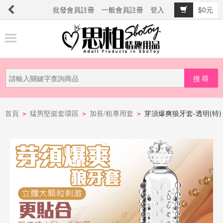
批發會員註冊
一般會員註冊
登入
$0元
商
品
分
類
新
品
首頁
猛男堅挺套環區
加長/粗專用套
芽須爆爽狼牙套-透明(特)
>
>
>
上
市
提
防
詐
騙
電