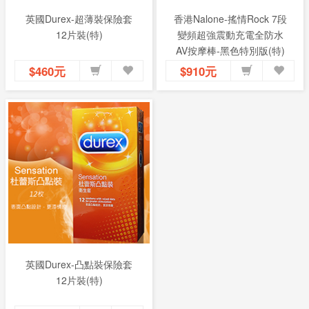
英國Durex-超薄裝保險套
香港Nalone-搖情Rock 7段
12片裝(特)
變頻超強震動充電全防水
AV按摩棒-黑色特別版(特)
$460元
$910元
英國Durex-凸點裝保險套
12片裝(特)