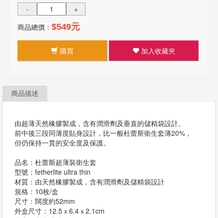
-
+
商品總價：
$549元
購買
加入收藏夾
商品描述
由超薄天然橡膠製成，含有潤滑劑及垂直的儲精袋設計。
前中後三段同薄度貼身設計，比一般杜蕾斯衛生套薄20%，
但仍保持一貫的安全度及保護。
品名：杜蕾斯超薄裝衛生套
型號：fetherlite ultra thin
材質：由天然橡膠製成，含有潤滑劑及儲精袋設計
規格：10枚/盒
尺寸：闊度約52mm
外盒尺寸：12.5ｘ6.4ｘ2.1cm