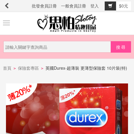
批發會員註冊
一般會員註冊
登入
$0元
商
品
分
類
新
品
首頁
保險套專區
英國Durex-超薄裝 更薄型保險套 10片裝(特)
>
>
上
市
提
防
詐
騙
電