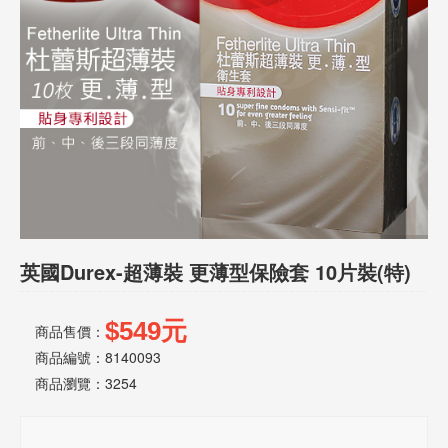
話
或
簡
訊
批
發
說
明
英國Durex-超薄裝 更薄型保險套 10片裝(特)
$549元
商品售價：
商品編號：8140093
商品瀏覽：
3254