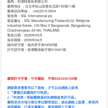
藥商：利潔時股份有限公司
藥商地址 ：台北市松山區敦化北路150號11樓
藥商諮詢專線：（04)2215-5924
製造商：SSL International plc.
製造廠址：SSL Manufacturing(Thailand)Ltd, Wellgrow
Industrial Estate, 100 Moo 5 Bangsamak, Bangpakong,
Chachoengsao 24180, THAILAND
製造日期：2025年05月
保存期限：2030年04月
檢內登字號：檢內登字第34505號
許可證字號：衛署醫器輸字第010441號
藥商許可字號：中市藥販 字第6203230108號
網路業者需要有以下資格，才可以在網路上販售
1.『實體店面藥商許可執照』
2.『申請第一等級醫療器材於網路販售許可函』
藥商若未向地方衛生單位辦理登記，就在網路上販賣，將視同
無照藥商，已違反藥事法，最高開罰十五萬元。