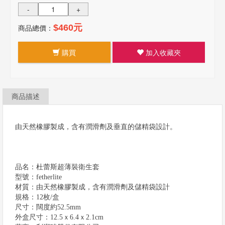
-
+
商品總價：
$460元
購買
加入收藏夾
商品描述
由天然橡膠製成，含有潤滑劑及垂直的儲精袋設計。
品名：杜蕾斯超薄裝衛生套
型號：fetherlite
材質：由天然橡膠製成，含有潤滑劑及儲精袋設計
規格：12枚/盒
尺寸：闊度約52.5mm
外盒尺寸：12.5ｘ6.4ｘ2.1cm