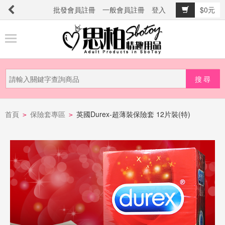
批發會員註冊
一般會員註冊
登入
$0元
商
品
分
類
新
品
首頁
保險套專區
英國Durex-超薄裝保險套 12片裝(特)
>
>
上
市
提
防
詐
騙
電