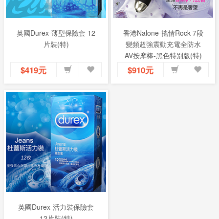
英國Durex-薄型保險套 12
香港Nalone-搖情Rock 7段
片裝(特)
變頻超強震動充電全防水
AV按摩棒-黑色特別版(特)
$419元
$910元
英國Durex-活力裝保險套
12片裝(特)