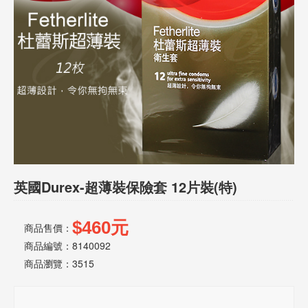
話
或
簡
訊
批
發
說
明
英國Durex-超薄裝保險套 12片裝(特)
$460元
商品售價：
商品編號：8140092
商品瀏覽：
3515