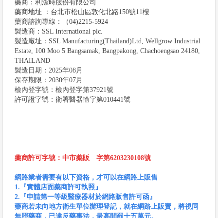
藥商：利潔時股份有限公司
藥商地址 ：台北市松山區敦化北路150號11樓
藥商諮詢專線：（04)2215-5924
製造商：SSL International plc.
製造廠址：SSL Manufacturing(Thailand)Ltd, Wellgrow Industrial
Estate, 100 Moo 5 Bangsamak, Bangpakong, Chachoengsao 24180,
THAILAND
製造日期：2025年08月
保存期限：2030年07月
檢內登字號：檢內登字第37921號
許可證字號：衛署醫器輸字第010441號
藥商許可字號：中市藥販 字第6203230108號
網路業者需要有以下資格，才可以在網路上販售
1.『實體店面藥商許可執照』
2.『申請第一等級醫療器材於網路販售許可函』
藥商若未向地方衛生單位辦理登記，就在網路上販賣，將視同
無照藥商，已違反藥事法，最高開罰十五萬元。