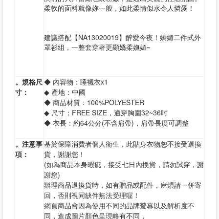
柔軟的面料就像妳一般，如此柔情似水令人憐愛！
建議搭配【NA13020019】醉愛今夜！嬌媚二件式外
罩衫組，一整套穿著更顯嬌柔嫵媚~
。規格尺
◆ 內容物：睡襯衣x1
寸：
◆ 產地：中國
◆ 商品材質：100%POLYESTER
◆ 尺寸：FREE SIZE，適穿胸圍32~36吋
◆ 衣長：約64公分(不含肩帶)，肩帶長度可調整
。注意事
基於保障消費者個人衛生，此貼身衣物恕不接受退換
項：
貨，謝謝您！
(如為商品本身暇疵，接受七日內換貨，請勿試穿，謝
謝您)
辦理商品退換貨時，如有贈品或配件，麻煩請一併寄
回，否則視同缺件無法受理喔！
網頁商品會因為使用不同的品牌螢幕以及解析度不
同，造成圖片顏色呈現略有不同，