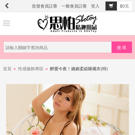
批發會員註冊
一般會員註冊
登入
$0元
商
品
分
類
新
品
首頁
性感服飾專區
醉愛今夜！嬌媚柔緞睡襯衣(特)
>
>
上
市
提
防
詐
騙
電