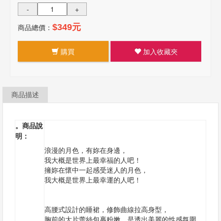
-
+
商品總價：
$349元
購買
加入收藏夾
商品描述
。商品說
明：
浪漫的月色，有妳在身邊，
我大概是世界上最幸福的人吧！
擁妳在懷中一起感受迷人的月色，
我大概是世界上最幸運的人吧！
高腰式設計的睡裙，修飾曲線拉高身型，
胸前的大片蕾絲包裹粉嫩，是透出美麗的性感氛圍。