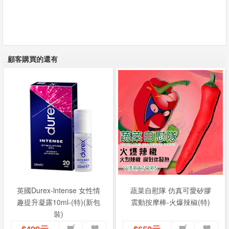
顧客購買的還有
英國Durex-lntense 女性情
蔬菜自慰隊 仿真可愛矽膠
趣提升凝露10ml-(特)(新包
震動按摩棒-火爆辣椒(特)
裝)