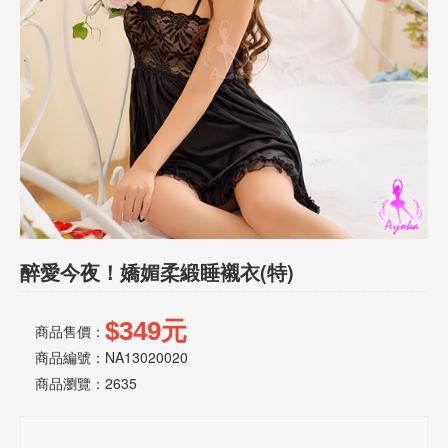
話
或
簡
訊
批
發
說
明
醉愛今夜！嬌媚柔緞睡襯衣(特)
$349元
商品售價：
商品編號：NA13020020
商品瀏覽：
2635