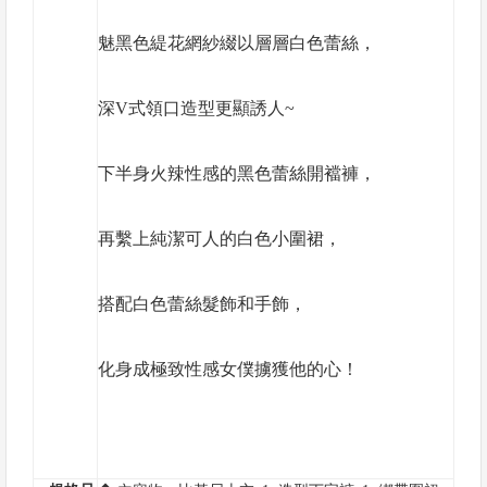
魅黑色緹花網紗綴以層層白色蕾絲，
深V式領口造型更顯誘人~
下半身火辣性感的黑色蕾絲開襠褲，
再繫上純潔可人的白色小圍裙，
搭配白色蕾絲髮飾和手飾，
化身成極致性感女僕擄獲他的心！