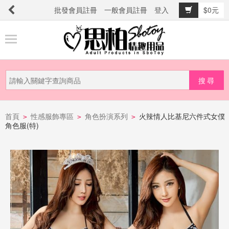
批發會員註冊
一般會員註冊
登入
$0元
商
品
分
類
新
品
首頁
性感服飾專區
角色扮演系列
火辣情人比基尼六件式女僕
>
>
>
角色服(特)
上
市
提
防
詐
騙
電