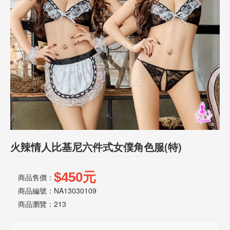
話
或
簡
訊
批
發
說
明
火辣情人比基尼六件式女僕角色服(特)
$450元
商品售價：
商品編號：NA13030109
商品瀏覽：
213