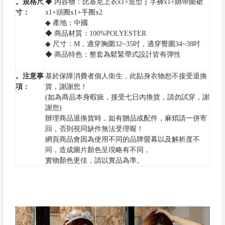
。規格尺
◆ 內容物：比基尼上衣x1+造型丁字褲x1+綁帶圍裙
寸：
x1+頭圈x1+手圈x2
◆ 產地：中國
◆ 商品材質：100%POLYESTER
◆ 尺寸：M，適穿胸圍32~35吋，適穿臀圍34~38吋
◆ 商品特色：整套為鬆緊帶式設計皆有彈性
。注意事
基於保障消費者個人衛生，此貼身衣物恕不接受退換
項：
貨，謝謝您！
(如為商品本身暇疵，接受七日內換貨，請勿試穿，謝
謝您)
辦理商品退換貨時，如有贈品或配件，麻煩請一併寄
回，否則視同缺件無法受理喔！
網頁商品會因為使用不同的品牌螢幕以及解析度不
同，造成圖片顏色呈現略有不同，
實物顏色更佳，請以實品為準。