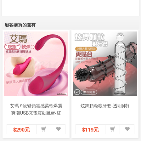
顧客購買的還有
艾瑪 9段變頻雲感柔軟爆震
炫舞顆粒狼牙套-透明(特)
爽潮USB充電震動跳蛋-紅
$290元
$119元