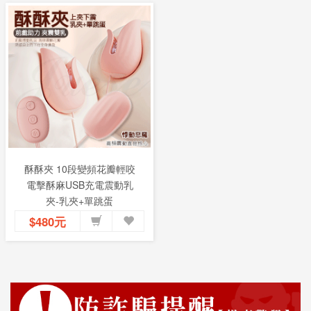
酥酥夾 10段變頻花瓣輕咬
電擊酥麻USB充電震動乳
夾-乳夾+單跳蛋
$480元