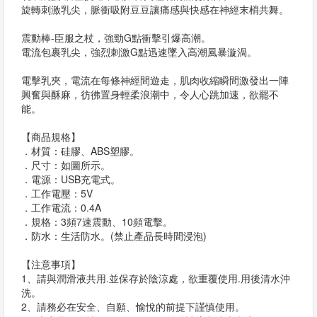
旋轉刺激乳尖，脈衝吸附豆豆讓痛感與快感在神經末梢共舞。
震動棒-臣服之杖，強勁G點衝擊引爆高潮。
電流包裹乳尖，強烈刺激G點迅速墜入高潮風暴漩渦。
電擊乳夾，電流在每條神經間遊走，肌肉收縮瞬間激發出一陣
興奮與酥麻，彷彿置身輕柔浪潮中，令人心跳加速，欲罷不
能。
【商品規格】
．材質：硅膠、ABS塑膠。
．尺寸：如圖所示。
．電源：USB充電式。
．工作電壓：5V
．工作電流：0.4A
．規格：3頻7速震動、10頻電擊。
．防水：生活防水。(禁止產品長時間浸泡)
【注意事項】
1、請與潤滑液共用.並保存於陰涼處，欲重覆使用.用後清水沖
洗。
2、請務必在安全、自願、愉悅的前提下謹慎使用。