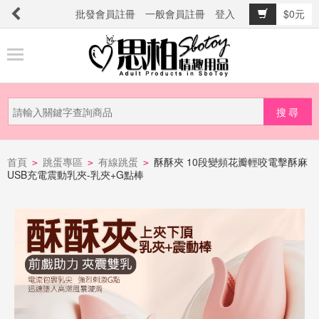
批發會員註冊
一般會員註冊
登入
$0元
商
品
分
類
新
品
首頁
跳蛋專區
有線跳蛋
酥酥夾 10段變頻花瓣輕咬電擊酥麻
>
>
>
USB充電震動乳夾-乳夾+G點棒
上
市
提
防
詐
騙
電