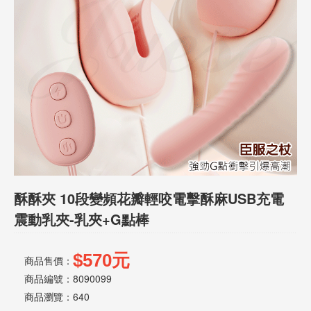
話
或
簡
訊
批
發
說
明
酥酥夾 10段變頻花瓣輕咬電擊酥麻USB充電
震動乳夾-乳夾+G點棒
$570元
商品售價：
商品編號：8090099
商品瀏覽：
640