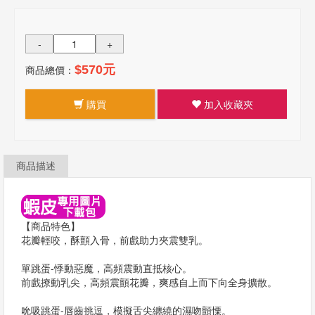
-
+
商品總價：
$570元
購買
加入收藏夾
商品描述
【商品特色】
花瓣輕咬，酥顫入骨，前戲助力夾震雙乳。
單跳蛋-悸動惡魔，高頻震動直抵核心。
前戲撩動乳尖，高頻震顫花瓣，爽感自上而下向全身擴散。
吮吸跳蛋-唇齒挑逗，模擬舌尖纏繞的濕吻顫慄。