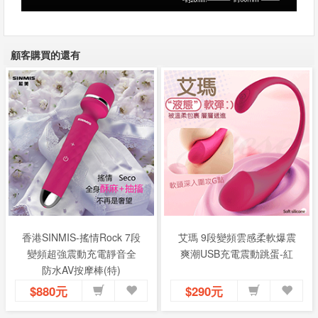
顧客購買的還有
香港SINMIS-搖情Rock 7段
艾瑪 9段變頻雲感柔軟爆震
變頻超強震動充電靜音全
爽潮USB充電震動跳蛋-紅
防水AV按摩棒(特)
$880元
$290元