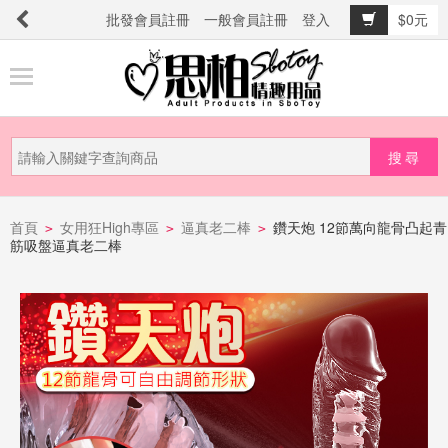
批發會員註冊
一般會員註冊
登入
$0元
商
品
分
類
新
品
首頁
女用狂High專區
逼真老二棒
鑽天炮 12節萬向龍骨凸起青
>
>
>
筋吸盤逼真老二棒
上
市
提
防
詐
騙
電