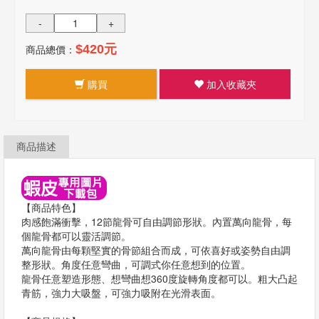
-
+
商品總價：
$420元
購買
加入收藏夾
商品描述
【商品特色】
肉感飽滿衝擊，12節龍骨可自由調節形狀。內置萬向龍骨，每
個龍骨都可以靈活調節。
萬向龍骨由每顆堅實的骨節組合而成，可依喜好或姿勢自由調
整形狀。角度任意彎曲，可調式你任意想到的位置。
龍骨任意塑造形態、想彎曲想360度旋轉角度都可以。粗大凸起
青筋，強力大吸盤，可強力吸附在光滑表面。