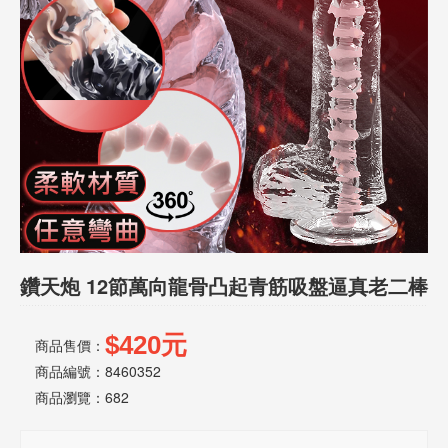
話
或
簡
訊
批
發
說
明
鑽天炮 12節萬向龍骨凸起青筋吸盤逼真老二棒
$420元
商品售價：
商品編號：8460352
商品瀏覽：
682