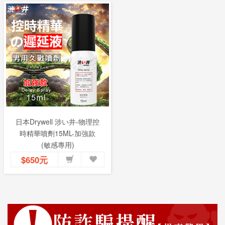
日本Drywell 涉い井-物理控
時精華噴劑15ML-加強款
(敏感專用)
$650元