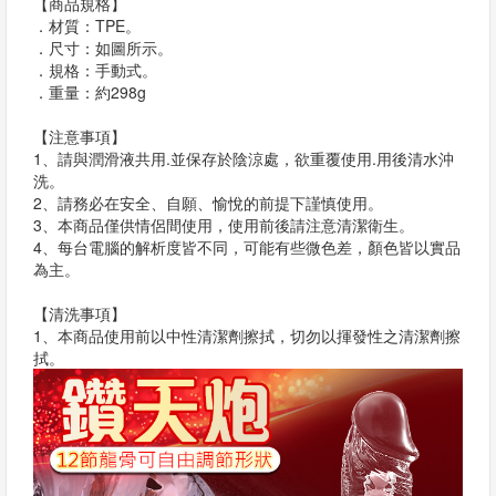
【商品規格】
．材質：TPE。
．尺寸：如圖所示。
．規格：手動式。
．重量：約298g
【注意事項】
1、請與潤滑液共用.並保存於陰涼處，欲重覆使用.用後清水沖
洗。
2、請務必在安全、自願、愉悅的前提下謹慎使用。
3、本商品僅供情侶間使用，使用前後請注意清潔衛生。
4、每台電腦的解析度皆不同，可能有些微色差，顏色皆以實品
為主。
【清洗事項】
1、本商品使用前以中性清潔劑擦拭，切勿以揮發性之清潔劑擦
拭。