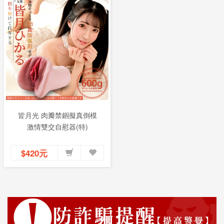
皆月光 肉瓣禁錮擬真倒模
激情雙交自慰器(特)
$420元