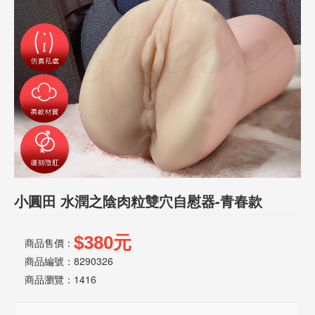
話
或
簡
訊
批
發
說
明
小圓田 水潤之陰肉粒雙穴自慰器-青春款
$380元
商品售價：
商品編號：8290326
商品瀏覽：
1416