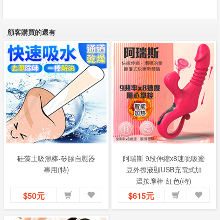
顧客購買的還有
硅藻土吸濕棒-矽膠自慰器
阿瑞斯 9段伸縮x8速吮吸蜜
專用(特)
豆外撩液顯USB充電式加
溫按摩棒-紅色(特)
$50元
$615元