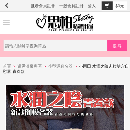
批發會員註冊
一般會員註冊
登入
$0元
商
品
分
類
新
品
首頁
猛男激爆專區
小型逼真名器
小圓田 水潤之陰肉粒雙穴自
>
>
>
慰器-青春款
上
市
提
防
詐
騙
電