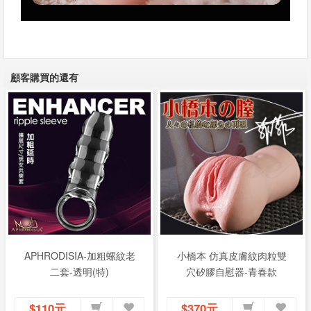
顧客購買的還有
APHRODISIA-加粗螺紋老
小橋本 仿真皮膚紋肉粒雙
二套-透明(特)
穴矽膠自慰器-青春款
$110元
$370元