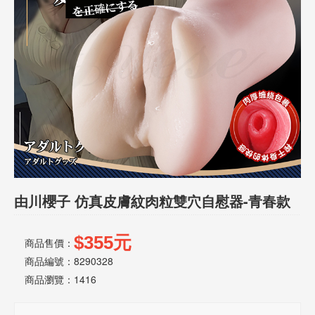
話
或
簡
訊
批
發
說
明
由川櫻子 仿真皮膚紋肉粒雙穴自慰器-青春款
$355元
商品售價：
商品編號：8290328
商品瀏覽：
1416