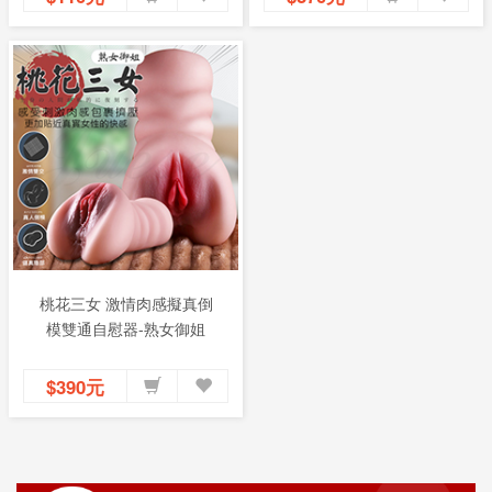
桃花三女 激情肉感擬真倒
模雙通自慰器-熟女御姐
$390元