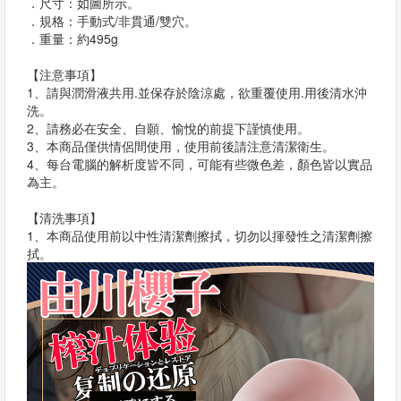
．尺寸：如圖所示。
．規格：手動式/非貫通/雙穴。
．重量：約495g
【注意事項】
1、請與潤滑液共用.並保存於陰涼處，欲重覆使用.用後清水沖
洗。
2、請務必在安全、自願、愉悅的前提下謹慎使用。
3、本商品僅供情侶間使用，使用前後請注意清潔衛生。
4、每台電腦的解析度皆不同，可能有些微色差，顏色皆以實品
為主。
【清洗事項】
1、本商品使用前以中性清潔劑擦拭，切勿以揮發性之清潔劑擦
拭。