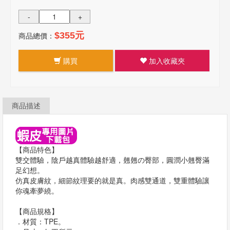
-
+
商品總價：
$355元
購買
加入收藏夾
商品描述
【商品特色】
雙交體驗，陰戶越真體驗越舒適，翹翹の臀部，圓潤小翹臀滿
足幻想。
仿真皮膚紋，細節紋理要的就是真。肉感雙通道，雙重體驗讓
你魂牽夢繞。
【商品規格】
．材質：TPE。