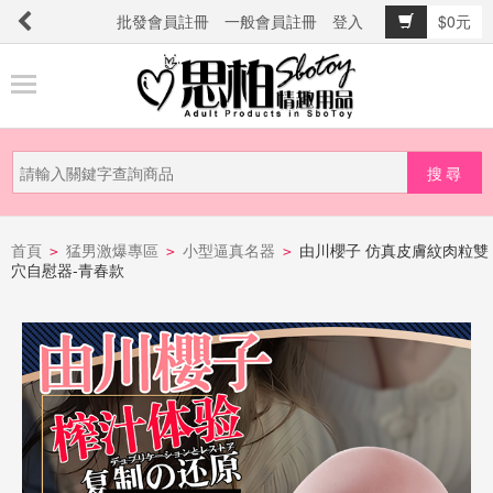
批發會員註冊
一般會員註冊
登入
$0元
商
品
分
類
新
品
首頁
猛男激爆專區
小型逼真名器
由川櫻子 仿真皮膚紋肉粒雙
>
>
>
穴自慰器-青春款
上
市
提
防
詐
騙
電