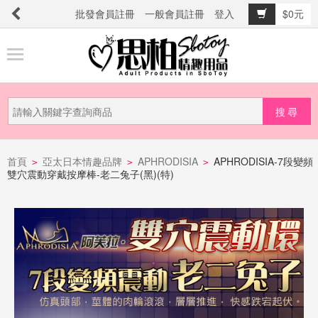
批發會員註冊
一般會員註冊
登入
$0元
商
品
分
類
新
品
首頁
亞太日本情趣品牌
APHRODISIA
APHRODISIA-7段變頻
>
>
>
雙穴震動穿戴按摩棒-老二兔子(黑)(特)
上
市
提
防
詐
騙
電