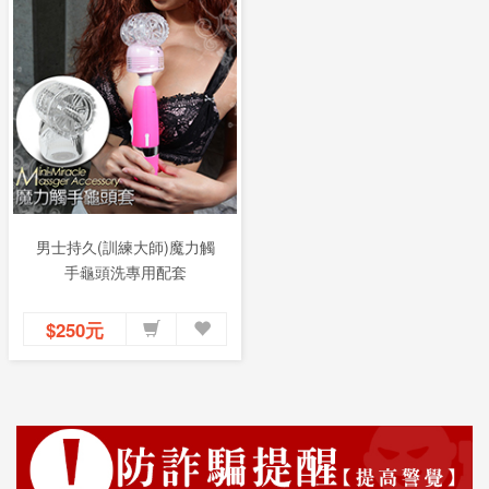
男士持久(訓練大師)魔力觸
手龜頭洗專用配套
$250元