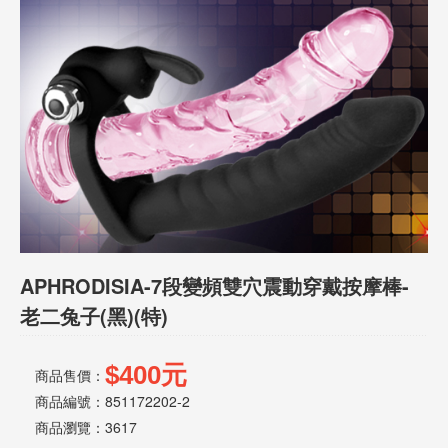
話
或
簡
訊
批
發
說
明
APHRODISIA-7段變頻雙穴震動穿戴按摩棒-
老二兔子(黑)(特)
$400元
商品售價：
商品編號：851172202-2
商品瀏覽：
3617