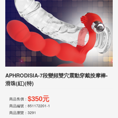
話
或
簡
訊
批
發
說
明
APHRODISIA-7段變頻雙穴震動穿戴按摩棒-
滑珠(紅)(特)
$350元
商品售價：
商品編號：851172201-1
商品瀏覽：
3291