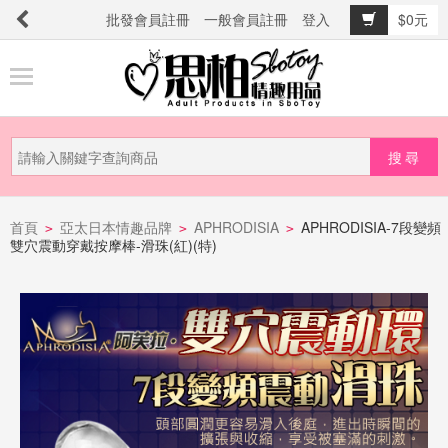
批發會員註冊
一般會員註冊
登入
$0元
商
品
分
類
新
品
首頁
亞太日本情趣品牌
APHRODISIA
APHRODISIA-7段變頻
>
>
>
雙穴震動穿戴按摩棒-滑珠(紅)(特)
上
市
提
防
詐
騙
電