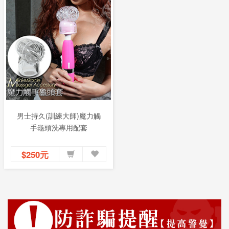
男士持久(訓練大師)魔力觸
手龜頭洗專用配套
$250元