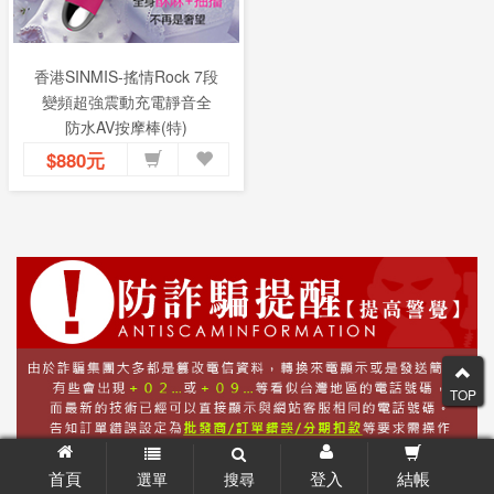
香港SINMIS-搖情Rock 7段
變頻超強震動充電靜音全
防水AV按摩棒(特)
$880元
TOP
首頁
登入
結帳
選單
搜尋