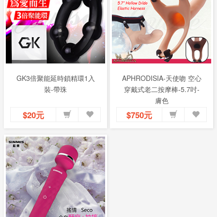
GK3倍聚能延時鎖精環1入
APHRODISIA-天使吻 空心
裝-帶珠
穿戴式老二按摩棒-5.7吋-
膚色
$20元
$750元