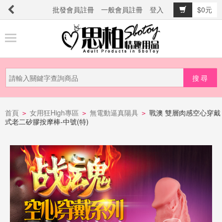
批發會員註冊
一般會員註冊
登入
$0元
商
品
分
類
新
品
首頁
女用狂High專區
無電動逼真陽具
戰澳 雙層肉感空心穿戴
>
>
>
式老二矽膠按摩棒-中號(特)
上
市
提
防
詐
騙
電