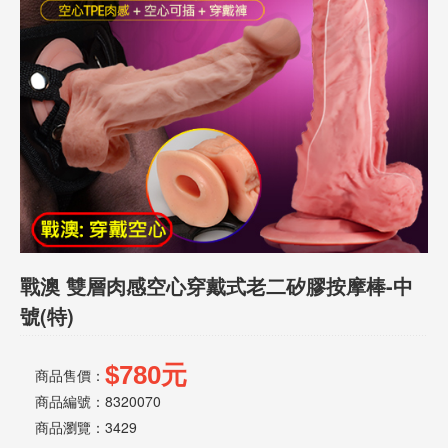
話
或
簡
訊
批
發
說
明
戰澳 雙層肉感空心穿戴式老二矽膠按摩棒-中
號(特)
$780元
商品售價：
商品編號：8320070
商品瀏覽：
3429