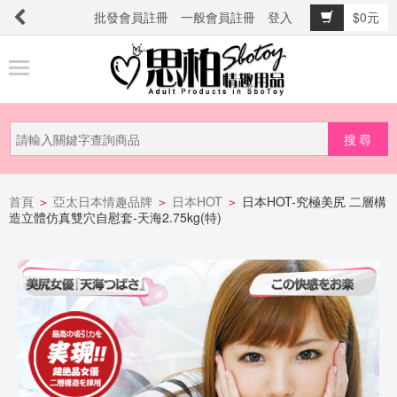
批發會員註冊
一般會員註冊
登入
$0元
商
品
分
類
新
品
首頁
亞太日本情趣品牌
日本HOT
日本HOT-究極美尻 二層構
>
>
>
造立體仿真雙穴自慰套-天海2.75kg(特)
上
市
提
防
詐
騙
電