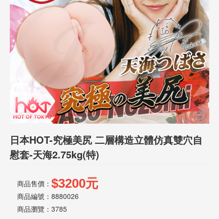
話
或
簡
訊
批
發
說
明
日本HOT-究極美尻 二層構造立體仿真雙穴自
慰套-天海2.75kg(特)
$3200元
商品售價：
商品編號：8880026
商品瀏覽：
3785