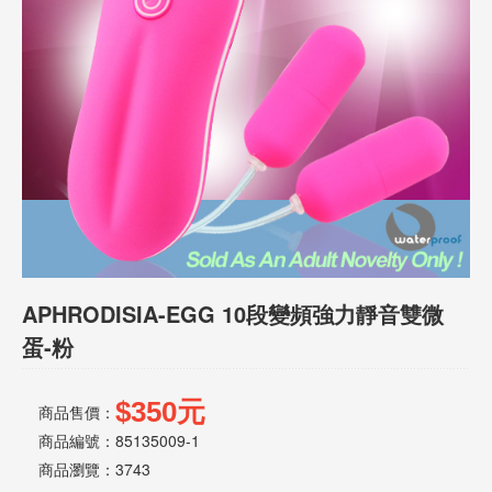
話
或
簡
訊
批
發
說
明
APHRODISIA-EGG 10段變頻強力靜音雙微
蛋-粉
$350元
商品售價：
商品編號：85135009-1
商品瀏覽：
3743