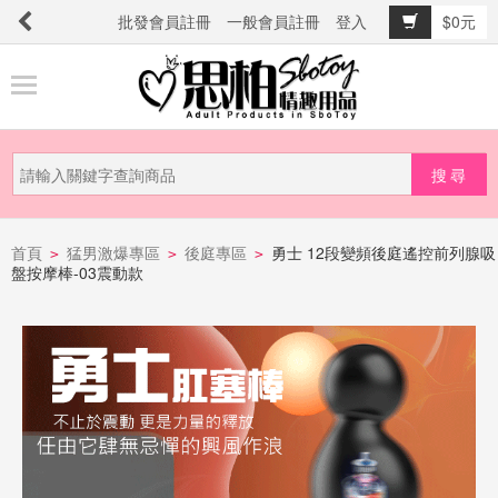
批發會員註冊
一般會員註冊
登入
$0元
商
品
分
類
新
品
首頁
猛男激爆專區
後庭專區
勇士 12段變頻後庭遙控前列腺吸
>
>
>
盤按摩棒-03震動款
上
市
提
防
詐
騙
電