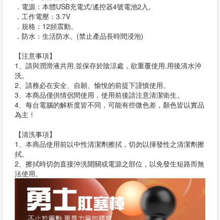
．電源：本體USB充電式/遙控器4號電池2入。
．工作電壓：3.7V
．規格：12頻震動。
．防水：生活防水。(禁止產品長時間浸泡)
【注意事項】
1、請與潤滑液共用.並保存於陰涼處，欲重覆使用.用後清水沖
洗。
2、請務必在安全、自願、愉悅的前提下謹慎使用。
3、本商品僅供情侶間使用，使用前後請注意清潔衛生。
4、每台電腦的解析度皆不同，可能有些微色差，顏色皆以實品
為主！
【清洗事項】
1、本商品使用前以中性清潔劑擦拭，切勿以揮發性之清潔劑擦
拭。
2、擦拭時切勿直接沖洗開關或電源之部位，以免發生短路而無
法使用。