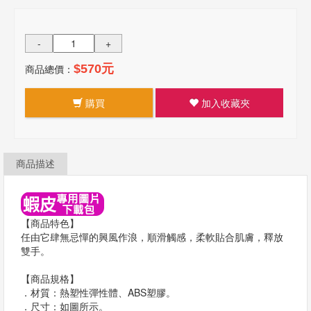
-
+
商品總價：
$570元
購買
加入收藏夾
商品描述
【商品特色】
任由它肆無忌憚的興風作浪，順滑觸感，柔軟貼合肌膚，釋放
雙手。
【商品規格】
．材質：熱塑性彈性體、ABS塑膠。
．尺寸：如圖所示。