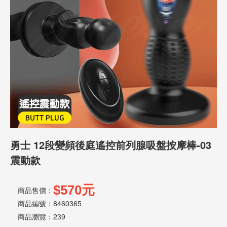
話
或
簡
訊
批
發
說
明
勇士 12段變頻後庭遙控前列腺吸盤按摩棒-03
震動款
$570元
商品售價：
商品編號：8460365
商品瀏覽：
239