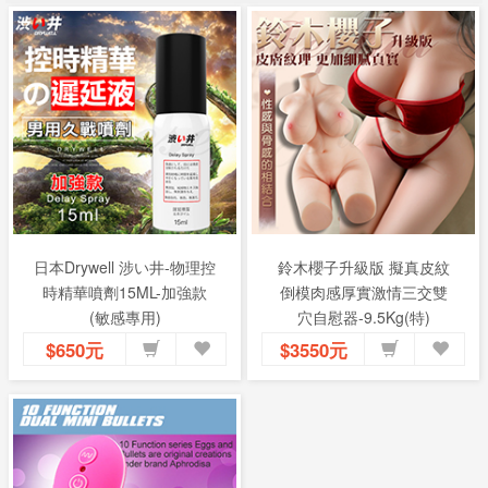
日本Drywell 涉い井-物理控
鈴木櫻子升級版 擬真皮紋
時精華噴劑15ML-加強款
倒模肉感厚實激情三交雙
(敏感專用)
穴自慰器-9.5Kg(特)
$650元
$3550元