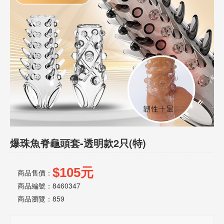
話
或
簡
訊
批
發
說
明
爆珠魚脊龜頭套-透明款2只(特)
$105元
商品售價：
商品編號：8460347
商品瀏覽：
859