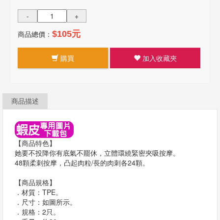
-
+
商品總價：
$105元
購買
加入收藏夾
商品描述
【商品特色】
她要不投降你有底氣不罷休，立體環繞緊密夾吸按摩。
48顆柔刺按摩，凸起肉粒/長的肉刺各24顆。
【商品規格】
．材質：TPE。
．尺寸：如圖所示。
．規格：2只。