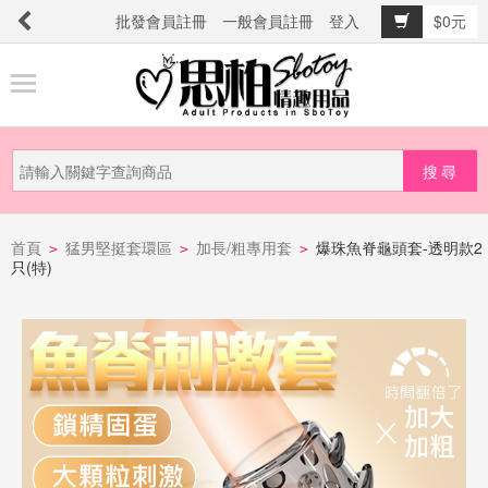
批發會員註冊
一般會員註冊
登入
$0元
商
品
分
類
新
品
首頁
猛男堅挺套環區
加長/粗專用套
爆珠魚脊龜頭套-透明款2
>
>
>
只(特)
上
市
提
防
詐
騙
電