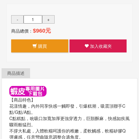
-
+
商品總價：
$960元
購買
加入收藏夾
商品描述
【商品特色】
花漾情趣，內外同享快感一觸即發，引爆糕潮，吸震頂聯手C
點/G點/A點。
C點糕點，吮吸口加寬加厚更強穿透力，巨顫酥麻，快感如疾風
驟雨般猛烈。
不撐大私處，入體軟糯呵護你的稚嫩，柔軟觸感，軟糯矽膠Q
彈膚感，任意彎曲隨意調整合適角度。