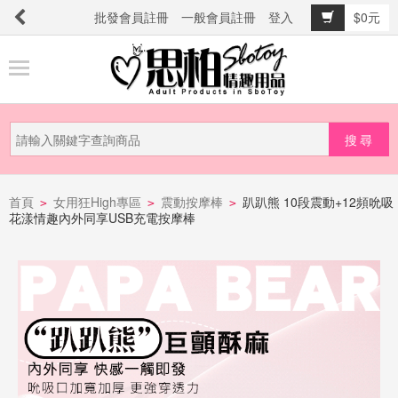
批發會員註冊
一般會員註冊
登入
$0元
商
品
分
類
新
品
首頁
女用狂High專區
震動按摩棒
趴趴熊 10段震動+12頻吮吸
>
>
>
花漾情趣內外同享USB充電按摩棒
上
市
提
防
詐
騙
電