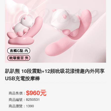
話
或
簡
訊
批
發
說
明
趴趴熊 10段震動+12頻吮吸花漾情趣內外同享
USB充電按摩棒
$960元
商品售價：
商品編號：8250531
商品瀏覽：
1390