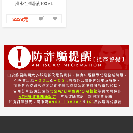
滑水性潤滑液100ML
$229元