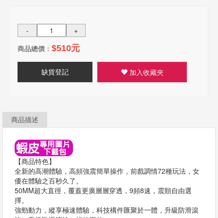
-
+
商品總價：
$510元
缺貨登記
加入收藏夾
商品描述
【商品特色】
全新的高潮體驗，高頻強震簡單操作，前戲調情72種玩法，女
優在體驗之百秒久了。
50MM超大直徑，覆蓋更廣層層穿透，9頻8速，震顫自由選
擇。
強勁動力，縱享極速體驗，科技構件匯聚於一體，升級防滑滾