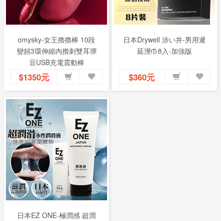
omysky-女王擼擼棒 10段
日本Drywell 涉い井-男用遲
變頻3環伸縮內擼刺雙耳彈
延溼巾8入-加強版
豆USB充電震動棒
$1350元
$360元
日本EZ ONE-極潤感 超潤