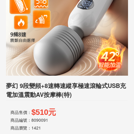
話
或
簡
訊
批
發
說
明
夢幻 9段變頻+8速轉速縱享極速滾輪式USB充
電加溫震動AV按摩棒(特)
$510元
商品售價：
商品編號：8090091
商品瀏覽：
1421