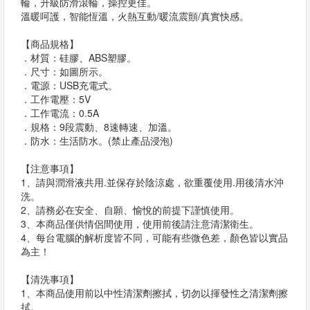
輪，升級防滑滾輪，操控更佳。
溫暖呵護，智能恆溫，火熱互動/暖流震顫/真實快感。
【商品規格】
．材質：硅膠、ABS塑膠。
．尺寸：如圖所示。
．電源：USB充電式。
．工作電壓：5V
．工作電流：0.5A
．規格：9段震動、8速轉速、加溫。
．防水：生活防水。(禁止產品浸泡)
【注意事項】
1、請與潤滑液共用.並保存於陰涼處，欲重覆使用.用後清水沖
洗。
2、請務必在安全、自願、愉悅的前提下謹慎使用。
3、本商品僅供情侶間使用，使用前後請注意清潔衛生。
4、每台電腦的解析度皆不同，可能有些微色差，顏色皆以實品
為主！
【清洗事項】
1、本商品使用前以中性清潔劑擦拭，切勿以揮發性之清潔劑擦
拭。