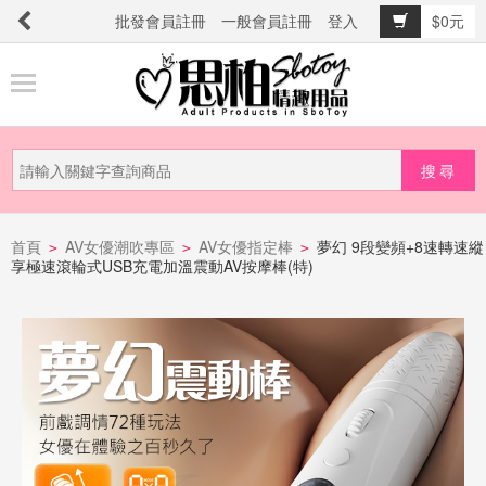
批發會員註冊
一般會員註冊
登入
$0元
商
品
分
類
新
品
首頁
AV女優潮吹專區
AV女優指定棒
夢幻 9段變頻+8速轉速縱
>
>
>
享極速滾輪式USB充電加溫震動AV按摩棒(特)
上
市
提
防
詐
騙
電