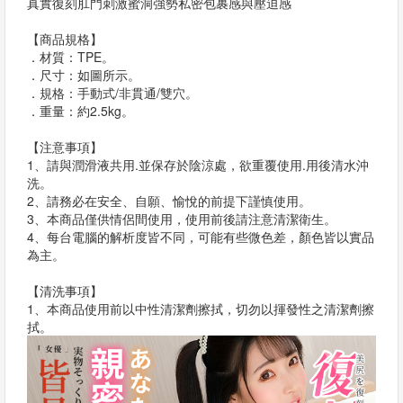
真實復刻肛門刺激蜜洞強勢私密包裹感與壓迫感
【商品規格】
．材質：TPE。
．尺寸：如圖所示。
．規格：手動式/非貫通/雙穴。
．重量：約2.5kg。
【注意事項】
1、請與潤滑液共用.並保存於陰涼處，欲重覆使用.用後清水沖
洗。
2、請務必在安全、自願、愉悅的前提下謹慎使用。
3、本商品僅供情侶間使用，使用前後請注意清潔衛生。
4、每台電腦的解析度皆不同，可能有些微色差，顏色皆以實品
為主。
【清洗事項】
1、本商品使用前以中性清潔劑擦拭，切勿以揮發性之清潔劑擦
拭。