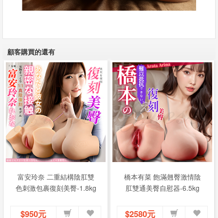
顧客購買的還有
富安玲奈 二重結構陰肛雙
橋本有菜 飽滿翹臀激情陰
色刺激包裹復刻美臀-1.8kg
肛雙通美臀自慰器-6.5kg
$950元
$2580元