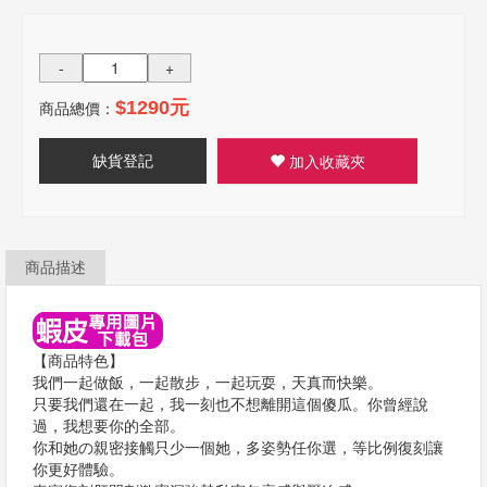
-
+
商品總價：
$1290元
缺貨登記
加入收藏夾
商品描述
【商品特色】
我們一起做飯，一起散步，一起玩耍，天真而快樂。
只要我們還在一起，我一刻也不想離開這個傻瓜。你曾經說
過，我想要你的全部。
你和她の親密接觸只少一個她，多姿勢任你選，等比例復刻讓
你更好體驗。