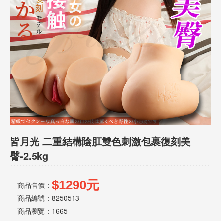
話
或
簡
訊
批
發
說
明
皆月光 二重結構陰肛雙色刺激包裹復刻美
臀-2.5kg
$1290元
商品售價：
商品編號：8250513
商品瀏覽：
1665