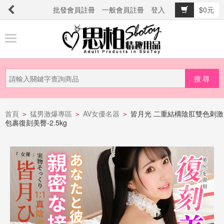
批發會員註冊
一般會員註冊
登入
$0元
商
品
分
類
新
品
首頁
猛男激爆專區
AV女優名器
皆月光 二重結構陰肛雙色刺激
>
>
>
包裹復刻美臀-2.5kg
上
市
提
防
詐
騙
電