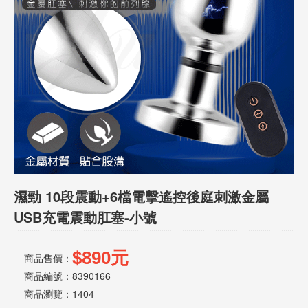
話
或
簡
訊
批
發
說
明
濕勁 10段震動+6檔電擊遙控後庭刺激金屬
USB充電震動肛塞-小號
$890元
商品售價：
商品編號：8390166
商品瀏覽：
1404