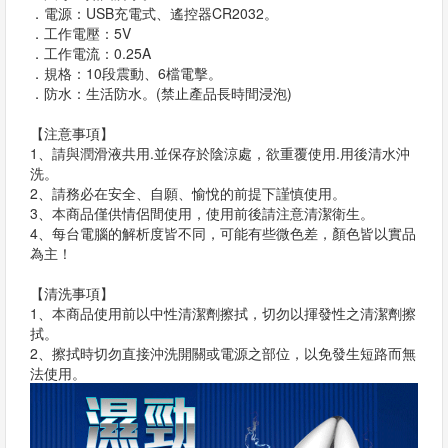
．電源：USB充電式、遙控器CR2032。
．工作電壓：5V
．工作電流：0.25A
．規格：10段震動、6檔電擊。
．防水：生活防水。(禁止產品長時間浸泡)
【注意事項】
1、請與潤滑液共用.並保存於陰涼處，欲重覆使用.用後清水沖
洗。
2、請務必在安全、自願、愉悅的前提下謹慎使用。
3、本商品僅供情侶間使用，使用前後請注意清潔衛生。
4、每台電腦的解析度皆不同，可能有些微色差，顏色皆以實品
為主！
【清洗事項】
1、本商品使用前以中性清潔劑擦拭，切勿以揮發性之清潔劑擦
拭。
2、擦拭時切勿直接沖洗開關或電源之部位，以免發生短路而無
法使用。