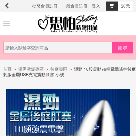
批發會員註冊
一般會員註冊
登入
$0元
商
品
分
類
新
品
首頁
猛男激爆專區
後庭專區
濕勁 10段震動+6檔電擊遙控後庭
>
>
>
刺激金屬USB充電震動肛塞-小號
上
市
提
防
詐
騙
電