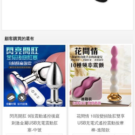
顧客購買的還有
閃亮開肛 9段震動遙控後庭
花間情 10段變頻陰肛雙享
刺激金屬USB充電震動肛
USB充電式遙控震動按摩
塞-中號
棒-進階款