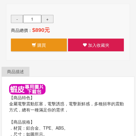
-
+
商品總價：
$890元
購買
加入收藏夾
商品描述
【商品特色】
金屬電擊震動肛塞，電擊誘惑，電擊新鮮感，多種頻率的震動
方式，總有一種滿足你的需求，
【商品規格】
．材質：鋁合金、TPE、ABS。
．尺寸：如圖所示。