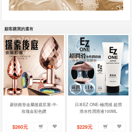
顧客購買的還有
菱狀錐形金屬後庭肛塞-中-
日本EZ ONE-極潤感 超潤
玫瑰金彩色鑽
滑水性潤滑液100ML
$260元
$229元