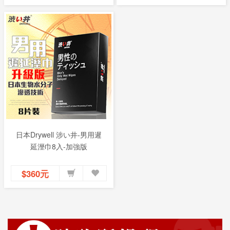
日本Drywell 涉い井-男用遲
延溼巾8入-加強版
$360元