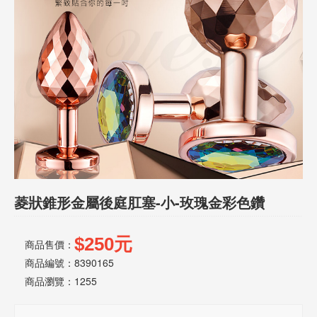
話
或
簡
訊
批
發
說
明
菱狀錐形金屬後庭肛塞-小-玫瑰金彩色鑽
$250元
商品售價：
商品編號：8390165
商品瀏覽：
1255