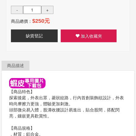
-
+
商品總價：
$250元
缺貨登記
加入收藏夾
商品描述
【商品特色】
探索後庭，外表出眾，菱狀紋路，行內首創裝飾紋設計，外表
時尚摩擦力更強，體驗更加刺激。
頭部微尖易入體，股溝收腰設計易進出，貼合股間，搭配閃
亮，鑲嵌更具歡賞性。
【商品規格】
．材質：鋁合金。