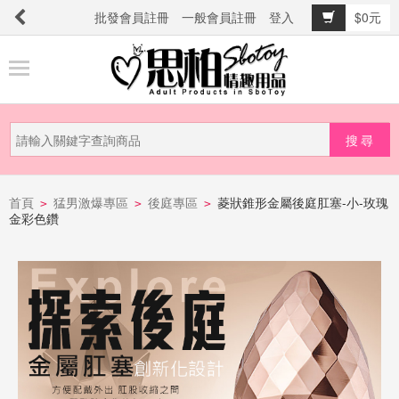
批發會員註冊
一般會員註冊
登入
$0元
商
品
分
類
新
品
首頁
猛男激爆專區
後庭專區
菱狀錐形金屬後庭肛塞-小-玫瑰
>
>
>
金彩色鑽
上
市
提
防
詐
騙
電