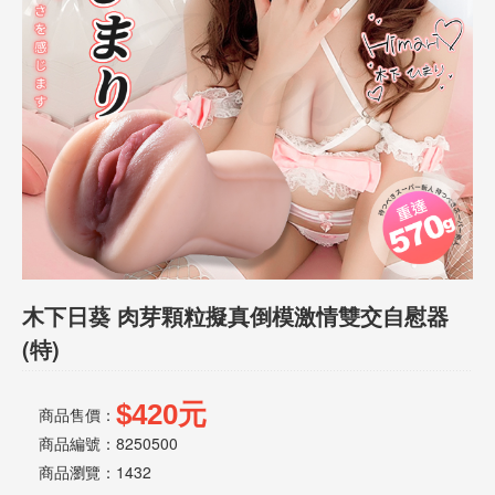
話
或
簡
訊
批
發
說
明
木下日葵 肉芽顆粒擬真倒模激情雙交自慰器
(特)
$420元
商品售價：
商品編號：8250500
商品瀏覽：
1432