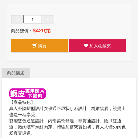
-
+
商品總價：
$420元
購買
加入收藏夾
商品描述
【商品特色】
真人外陰離型設計女優通路環状しわ設計，粉嫩陰唇，視覺上
也是一種享受。
雙層雙色通道設計，內部柔軟舒適，非貫通設計。陰肛雙通
道，嫩肉蠕壁螺紋肉芽。體驗加倍緊實如初，真人人體の肉色
粉真實通道。