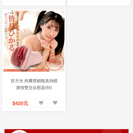
皆月光 肉瓣禁錮擬真倒模
激情雙交自慰器(特)
$420元