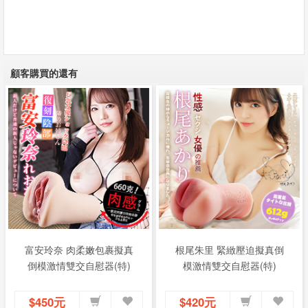
顧客購買的還有
富安玲奈 肉柔嫩包裹擬真
根尾朱里 緊緻壓迫擬真倒
倒模激情雙交自慰器(特)
模激情雙交自慰器(特)
$450元
$420元