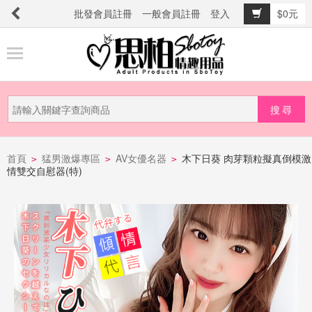
批發會員註冊
一般會員註冊
登入
$0元
商
品
分
類
新
品
首頁
猛男激爆專區
AV女優名器
木下日葵 肉芽顆粒擬真倒模激
>
>
>
情雙交自慰器(特)
上
市
提
防
詐
騙
電