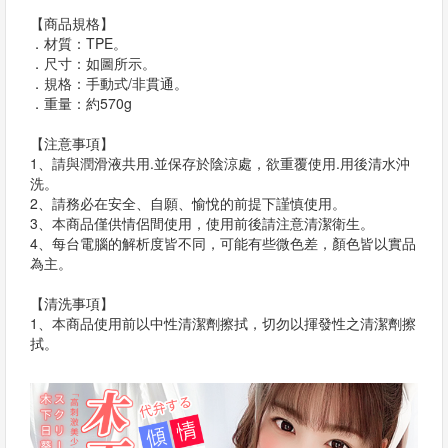
【商品規格】
．材質：TPE。
．尺寸：如圖所示。
．規格：手動式/非貫通。
．重量：約570g
【注意事項】
1、請與潤滑液共用.並保存於陰涼處，欲重覆使用.用後清水沖
洗。
2、請務必在安全、自願、愉悅的前提下謹慎使用。
3、本商品僅供情侶間使用，使用前後請注意清潔衛生。
4、每台電腦的解析度皆不同，可能有些微色差，顏色皆以實品
為主。
【清洗事項】
1、本商品使用前以中性清潔劑擦拭，切勿以揮發性之清潔劑擦
拭。