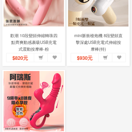
歡潮 10段變頻伸縮轉珠四
mini脈衝槍炮機 8段變頻直
點齊爽動感裹吸USB充電
擊深處USB充電式伸縮按
式震動按摩棒-粉
摩棒(特)
$820元
$930元