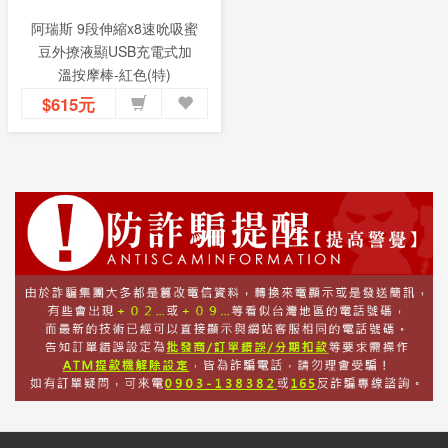
阿瑞斯 9段伸縮x8速吮吸蜜
豆外撩液顯USB充電式加
溫按摩棒-紅色(特)
$615元