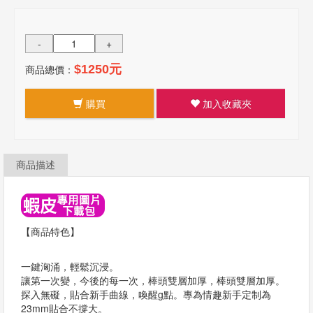
-
+
商品總價：
$1250元
購買
加入收藏夾
商品描述
【商品特色】
一鍵洶涌，輕鬆沉浸。
讓第一次變，今後的每一次，棒頭雙層加厚，棒頭雙層加厚。
探入無礙，貼合新手曲線，喚醒g點。專為情趣新手定制為
23mm貼合不撐大。