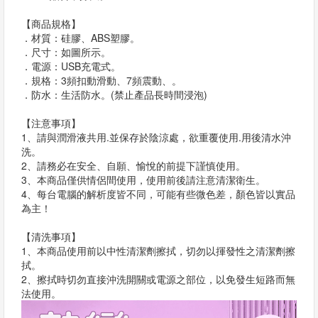
【商品規格】
．材質：硅膠、ABS塑膠。
．尺寸：如圖所示。
．電源：USB充電式。
．規格：3頻扣動滑動、7頻震動、。
．防水：生活防水。(禁止產品長時間浸泡)
【注意事項】
1、請與潤滑液共用.並保存於陰涼處，欲重覆使用.用後清水沖
洗。
2、請務必在安全、自願、愉悅的前提下謹慎使用。
3、本商品僅供情侶間使用，使用前後請注意清潔衛生。
4、每台電腦的解析度皆不同，可能有些微色差，顏色皆以實品
為主！
【清洗事項】
1、本商品使用前以中性清潔劑擦拭，切勿以揮發性之清潔劑擦
拭。
2、擦拭時切勿直接沖洗開關或電源之部位，以免發生短路而無
法使用。