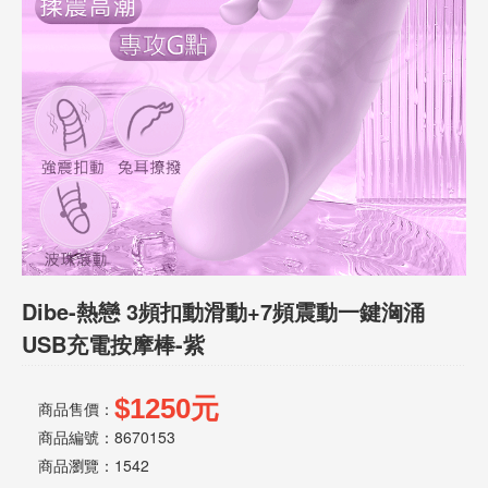
話
或
簡
訊
批
發
說
明
Dibe-熱戀 3頻扣動滑動+7頻震動一鍵洶涌
USB充電按摩棒-紫
$1250元
商品售價：
商品編號：8670153
商品瀏覽：
1542