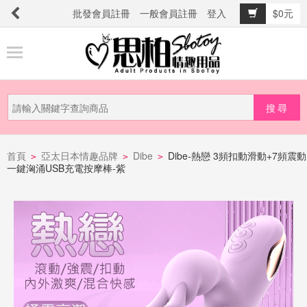
批發會員註冊
一般會員註冊
登入
$0元
商
品
分
類
新
品
首頁
亞太日本情趣品牌
Dibe
Dibe-熱戀 3頻扣動滑動+7頻震動
>
>
>
一鍵洶涌USB充電按摩棒-紫
上
市
提
防
詐
騙
電