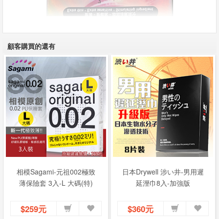
顧客購買的還有
相模Sagami-元祖002極致
日本Drywell 涉い井-男用遲
薄保險套 3入-L 大碼(特)
延溼巾8入-加強版
$259元
$360元