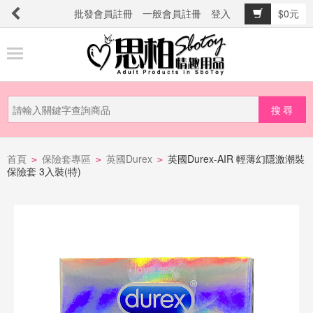
批發會員註冊
一般會員註冊
登入
$0元
商
品
分
類
新
品
首頁
保險套專區
英國Durex
英國Durex-AIR 輕薄幻隱激潮裝
>
>
>
保險套 3入裝(特)
上
市
提
防
詐
騙
電