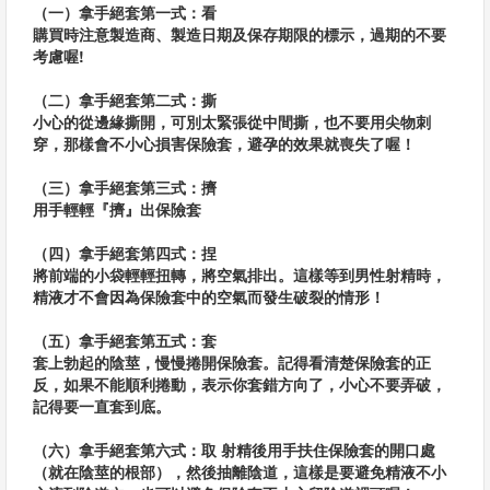
（一）拿手絕套第一式：看
購買時注意製造商、製造日期及保存期限的標示，過期的不要
考慮喔!
（二）拿手絕套第二式：撕
小心的從邊緣撕開，可別太緊張從中間撕，也不要用尖物刺
穿，那樣會不小心損害保險套，避孕的效果就喪失了喔！
（三）拿手絕套第三式：擠
用手輕輕『擠』出保險套
（四）拿手絕套第四式：捏
將前端的小袋輕輕扭轉，將空氣排出。這樣等到男性射精時，
精液才不會因為保險套中的空氣而發生破裂的情形！
（五）拿手絕套第五式：套
套上勃起的陰莖，慢慢捲開保險套。記得看清楚保險套的正
反，如果不能順利捲動，表示你套錯方向了，小心不要弄破，
記得要一直套到底。
（六）拿手絕套第六式：取 射精後用手扶住保險套的開口處
（就在陰莖的根部），然後抽離陰道，這樣是要避免精液不小