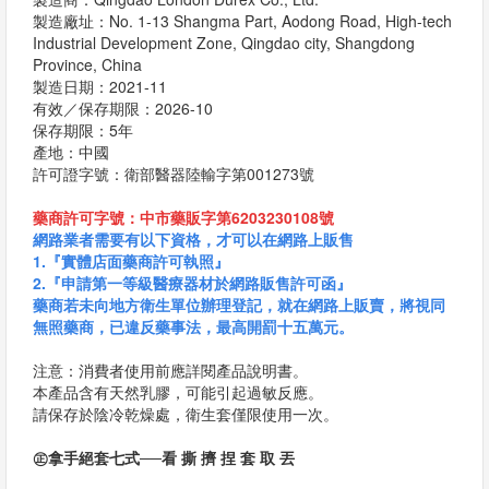
製造廠址：No. 1-13 Shangma Part, Aodong Road, High-tech
Industrial Development Zone, Qingdao city, Shangdong
Province, China
製造日期：2021-11
有效／保存期限：2026-10
保存期限：5年
產地：中國
許可證字號：衛部醫器陸輸字第001273號
藥商許可字號：中市藥販字第6203230108號
網路業者需要有以下資格，才可以在網路上販售
1.『實體店面藥商許可執照』
2.『申請第一等級醫療器材於網路販售許可函』
藥商若未向地方衛生單位辦理登記，就在網路上販賣，將視同
無照藥商，已違反藥事法，最高開罰十五萬元。
注意：消費者使用前應詳閱產品說明書。
本產品含有天然乳膠，可能引起過敏反應。
請保存於陰冷乾燥處，衛生套僅限使用一次。
㊣拿手絕套七式──看 撕 擠 捏 套 取 丟