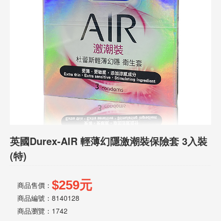
話
或
簡
訊
批
發
說
明
英國Durex-AIR 輕薄幻隱激潮裝保險套 3入裝
(特)
$259元
商品售價：
商品編號：8140128
商品瀏覽：
1742