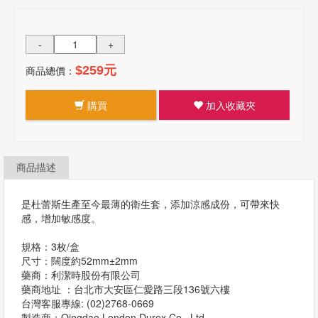
-
+
商品總價：
$259元
購買
加入收藏夾
商品描述
是杜蕾斯生產至今最薄的衛生套，添加涼感成份，可帶來快
感，增加敏感度。
規格：3枚/盒
尺寸：闊度約52mm±2mm
藥商：利潔時股份有限公司
藥商地址 ：台北市大安區仁愛路三段136號六樓
台灣客服專線: (02)2768-0669
製造商：Qingdao London Durex Co., Ltd.