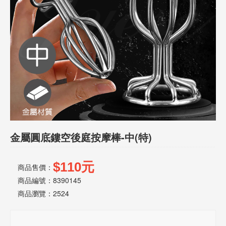
話
或
簡
訊
批
發
說
明
金屬圓底鏤空後庭按摩棒-中(特)
$110元
商品售價：
商品編號：8390145
商品瀏覽：
2524