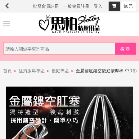
批發會員註冊
一般會員註冊
登入
$0元
商
品
分
類
新
品
首頁
猛男激爆專區
後庭專區
金屬圓底鏤空後庭按摩棒-中(特)
>
>
>
上
市
提
防
詐
騙
電