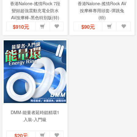
香港Nalone-搖情Rock 7段
香港Nalone-搖情Rock AV
變頻超強震動充電全防水
按摩棒專用頭套-彈跳兔
AV按摩棒-黑色特別版(特)
(特)
$910元
$90元
DMM-能量者延時鎖精環1
入裝-入門級
$20元