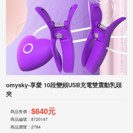
話
或
簡
訊
批
發
說
明
omysky-享愛 10段變頻USB充電雙震動乳頭
夾
$640元
商品售價：
商品編號：8720147
商品瀏覽：
2784