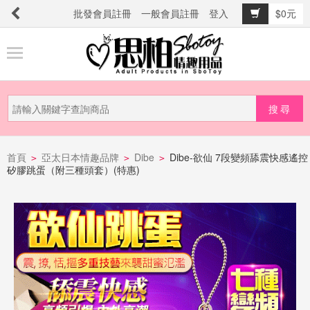
批發會員註冊
一般會員註冊
登入
$0元
商
品
分
類
新
品
首頁
亞太日本情趣品牌
Dibe
Dibe-欲仙 7段變頻舔震快感遙控
>
>
>
矽膠跳蛋（附三種頭套）(特惠)
上
市
提
防
詐
騙
電