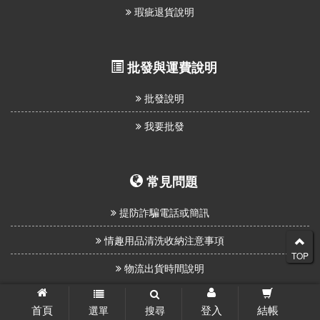
瑕疵退貨說明
批發與運費說明
批發說明
我要批發
常見問題
提防詐騙電話或簡訊
情趣用品清洗收納注意事項
TOP
物流出貨時間說明
本站提供數千種情趣用品批發、零售，為回饋一般消費者，購
首頁
登入
結帳
選單
搜尋