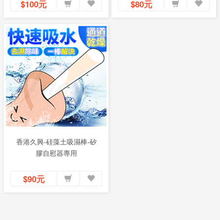
$100元
$80元
香港久興-硅藻土吸濕棒-矽
膠自慰器專用
$90元