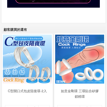
顧客購買的還有
C型開口式包皮阻復環-2入
如意金剛環 三環貼合矽膠
鎖精環