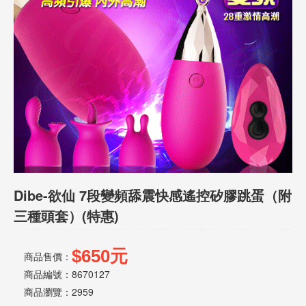
話
或
簡
訊
批
發
說
明
Dibe-欲仙 7段變頻舔震快感遙控矽膠跳蛋（附
三種頭套）(特惠)
$650元
商品售價：
商品編號：8670127
商品瀏覽：
2959