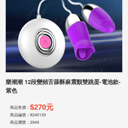
話
或
簡
訊
批
發
說
明
樂潮潮 12段變頻舌舔酥麻震顫雙跳蛋-電池款-
紫色
$270元
商品售價：
商品編號：8240130
商品瀏覽：
2949