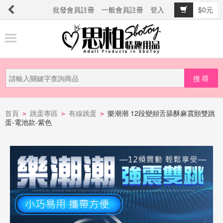
批發會員註冊
一般會員註冊
登入
$0元
商
品
分
類
新
品
首頁
跳蛋專區
有線跳蛋
樂潮潮 12段變頻舌舔酥麻震顫雙跳
>
>
>
蛋-電池款-紫色
上
市
提
防
詐
騙
電