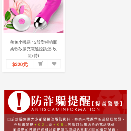
萌兔小嘰霸 12段變頻萌寵
柔軟矽膠充電遙控跳蛋-玫
紅(特)
$320元